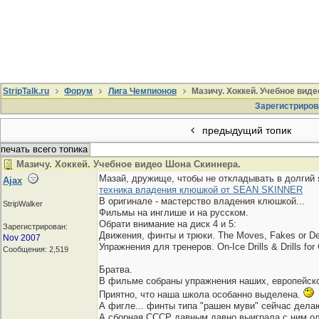
StripTalk.ru
Форум
Лига Чемпионов
Мазичу. Хоккей. Учебное вид
Зарегистриров
предыдущий топик
печать всего топика
Мазичу. Хоккей. Учебное видео Шона Скиннера.
Мазай, дружище, чтобы не откладывать в долгий 
Ajax
техника владения клюшкой от SEAN SKINNER
В оригинале - мастерство владения клюшкой...
StripWalker
Фильмы на инглише и на русском.
Обрати внимание на диск 4 и 5:
Зарегистрирован:
Движения, финты и трюки. The Moves, Fakes or D
Nov 2007
Упражнения для тренеров. On-Ice Drills & Drills for
Сообщения: 2,519
Братва.
В фильме собраны упражнения наших, европейско
Приятно, что наша школа особанно выделена.
А фигле... финты типа "рашен муви" сейчас дела
А сборная СССР давным давно выиграла с ним о