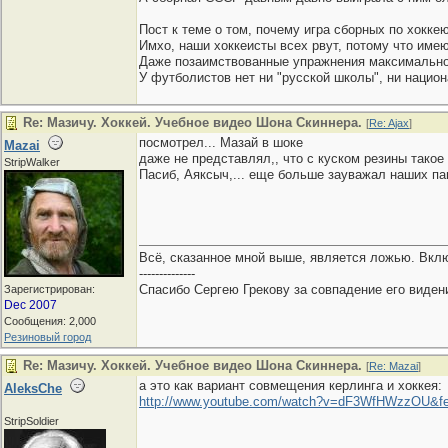
Пост к теме о том, почему игра сборных по хокке
Имхо, наши хоккеисты всех рвут, потому что им
Даже позаимствованные упражнения максимальн
У футболистов нет ни "русской школы", ни национа
Re: Мазичу. Хоккей. Учебное видео Шона Скиннера.
[
Re: Ajax
]
посмотрел... Мазай в шоке
Mazai
даже не представлял,, что с куском резины такое
StripWalker
Пасиб, Аяксыч,... еще больше зауважал наших па
Всё, сказанное мной выше, является ложью. Вкл
--------------
Спасибо Сергею Грекову за совпадение его виден
Зарегистрирован:
Dec 2007
Сообщения: 2,000
Резиновый город
Re: Мазичу. Хоккей. Учебное видео Шона Скиннера.
[
Re: Mazai
]
а это как вариант совмещения керлинга и хоккея:
AleksChe
http://www.youtube.com/watch?v=dF3WfHWzzOU&fe
StripSoldier