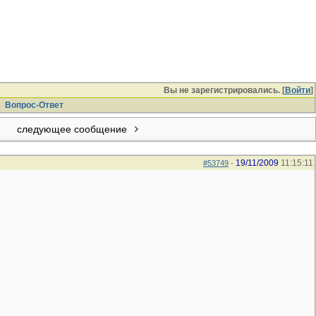
Вы не зарегистрировались. [
Войти
]
Вопрос-Ответ
следующее сообщение
19/11/2009
11:15:11
#53749
-