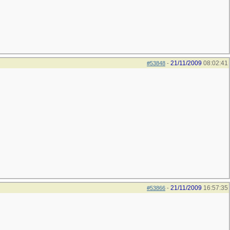
21/11/2009
08:02:41
#53848
-
21/11/2009
16:57:35
#53866
-