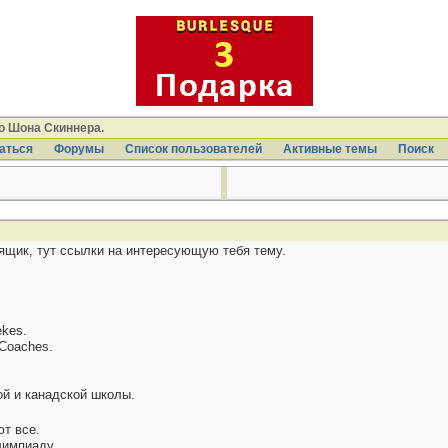
ео Шона Скиннера.
аться
Форумы
Список пользователей
Активные темы
Поиcк
ящик, тут ссылки на интересующую тебя тему.
ekes.
 Coaches.
й и канадской школы.
ют все.
лимпиаду.