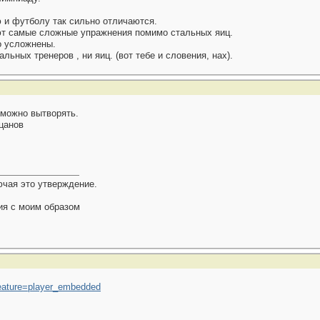
ю и футболу так сильно отличаются.
еют самые сложные упражнения помимо стальных яиц.
о усложнены.
льных тренеров , ни яиц. (вот тебе и словения, нах).
 можно вытворять.
цанов
ючая это утверждение.
ия с моим образом
ature=player_embedded