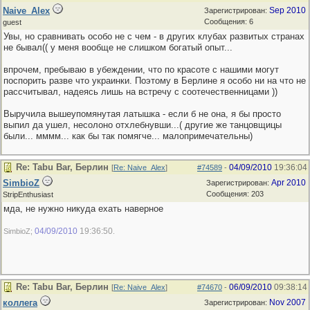
Naive_Alex
Sep 2010
Зарегистрирован:
Сообщения: 6
guest
Увы, но сравнивать особо не с чем - в других клубах развитых странах
не бывал(( у меня вообще не слишком богатый опыт...
впрочем, пребываю в убеждении, что по красоте с нашими могут
поспорить разве что украинки. Поэтому в Берлине я особо ни на что не
рассчитывал, надеясь лишь на встречу с соотечественницами ))
Выручила вышеупомянутая латышка - если б не она, я бы просто
выпил да ушел, несолоно отхлебнувши...( другие же танцовщицы
были... мммм... как бы так помягче... малопримечательны)
Re: Tabu Bar, Берлин
04/09/2010
19:36:04
[
Re: Naive_Alex
]
#74589
-
SimbioZ
Apr 2010
Зарегистрирован:
Сообщения: 203
StripEnthusiast
мда, не нужно никуда ехать наверное
04/09/2010
19:36:50
SimbioZ;
.
Re: Tabu Bar, Берлин
06/09/2010
09:38:14
[
Re: Naive_Alex
]
#74670
-
коллега
Nov 2007
Зарегистрирован: