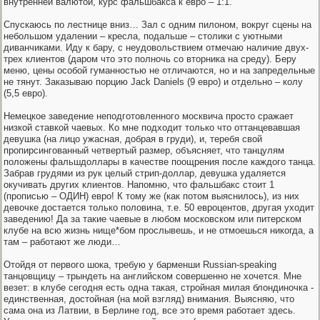
внутренней валютой, курс фальшбакса к евро – 1:1.
Спускаюсь по лестнице вниз… Зал с одним пилоном, вокруг сцены на
небольшом удалении – кресла, подальше – столики с уютными
диванчиками. Иду к бару, с неудовольствием отмечаю наличие двух-
трех клиентов (даром что это полночь со вторника на среду). Беру
меню, цены особой гуманностью не отличаются, но и на запредельные
не тянут. Заказываю порцию Jack Daniels (9 евро) и отдельно – колу
(5,5 евро).
Немецкое заведение неподготовленного москвича просто сражает
низкой ставкой чаевых. Ко мне подходит только что оттанцевавшая
девушка (на лицо ужасная, добрая в груди), и, теребя свой
пропирсингованный четвертый размер, объясняет, что танцулям
положены фальшдоллары в качестве поощрения после каждого танца.
Забрав грудями из рук целый стрип-доллар, девушка удаляется
окучивать других клиентов. Напомню, что фальшбакс стоит 1
(прописью – ОДИН) евро! К тому же (как потом выяснилось), из них
девочке достается только половина, т.е. 50 евроцентов, другая уходит
заведению! Да за такие чаевые в любом московском или питерском
клубе на всю жизнь нище*бом прослывешь, и не отмоешься никогда, а
там – работают же люди…
Отойдя от первого шока, требую у барменши Russian-speaking
танцовщицу – трындеть на английском совершенно не хочется. Мне
везет: в клубе сегодня есть одна такая, стройная милая блондиночка -
единственная, достойная (на мой взгляд) внимания. Выясняю, что
сама она из Латвии, в Берлине год, все это время работает здесь.