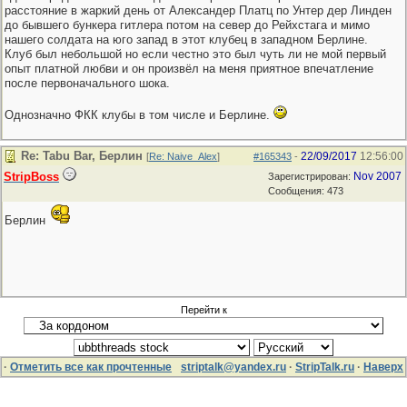
расстояние в жаркий день от Александер Платц по Унтер дер Линден
до бывшего бункера гитлера потом на север до Рейхстага и мимо
нашего солдата на юго запад в этот клубец в западном Берлине.
Клуб был небольшой но если честно это был чуть ли не мой первый
опыт платной любви и он произвёл на меня приятное впечатление
после первоначального шока.
Однозначно ФКК клубы в том числе и Берлине.
Re: Tabu Bar, Берлин
22/09/2017
12:56:00
[
Re: Naive_Alex
]
#165343
-
StripBoss
Nov 2007
Зарегистрирован:
Сообщения: 473
Берлин
Перейти к
·
Отметить все как прочтенные
striptalk@yandex.ru
·
StripTalk.ru
·
Наверх