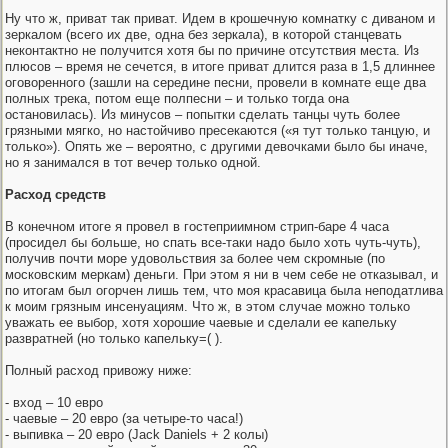
Ну что ж, приват так приват. Идем в крошечную комнатку с диваном и
зеркалом (всего их две, одна без зеркала), в которой станцевать
неконтактно не получится хотя бы по причине отсутствия места. Из
плюсов – время не сечется, в итоге приват длится раза в 1,5 длиннее
оговоренного (зашли на середине песни, провели в комнате еще два
полных трека, потом еще полпесни – и только тогда она
остановилась). Из минусов – попытки сделать танцы чуть более
грязными мягко, но настойчиво пресекаются («я тут только танцую, и
только»). Опять же – вероятно, с другими девочками было бы иначе,
но я занимался в тот вечер только одной.
Расход средств
В конечном итоге я провел в гостеприимном стрип-баре 4 часа
(просидел бы больше, но спать все-таки надо было хоть чуть-чуть),
получив почти море удовольствия за более чем скромные (по
московским меркам) деньги. При этом я ни в чем себе не отказывал, и
по итогам был огорчен лишь тем, что моя красавица была неподатлива
к моим грязным инсенуациям. Что ж, в этом случае можно только
уважать ее выбор, хотя хорошие чаевые и сделали ее капельку
развратней (но только капельку=( ).
Полный расход привожу ниже:
- вход – 10 евро
- чаевые – 20 евро (за четыре-то часа!)
- выпивка – 20 евро (Jack Daniels + 2 колы)