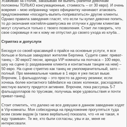
Усаживаю за столик, заказываю ей выпить (напитки девочкам
положены ТОЛЬКО консумационные, стоимость – от 30 евро). И очень
вовремя – мою избранницу через официантку начинают атаковать
предложениями «посидеть-выпить-поприватиться» другие клиенты.
Однако правила заведения гласят, что если ты купил девочке попить,
то до окончания коктейля-шампусика ее отлучки к другим клиентам
могут случиться только с твоего позволения. Стоит ли говорить, что
свое сокровище я ни к кому не отпустил до своего ухода из клуба…
Стриптиз и допуслуги
Беседуя со своей красавицей о прайсе на основные услуги, я все
больше и больше завидовал жителям Берлина. Судите сами: приват-
танец – 30 евро/2 песни, аренда VIP-комнаты на полчаса – 100 евро,
шоу на сцене (с раздеванием клиента и контактным танцем на нем) –
50 евро. На сцене стриптиз как танец не умопомрачительный, зато –
полный. Про минимальные чаевые в 1 евро я уже писал выше.
Впрочем, 1 фальшдоллар – это просто за дрочку резинки; если
хочешь более контактного tabledance на своих коленках, расходовать
местную валюту придется активнее. Впрочем, пока рассуешь 5-7
фальшдолларов по трусикам, получишь море удовольствия и почти
приват-танец).
Стоит отметить, что далеко не все девушки в данном заведении ходят
в Vip-комнаты. Моя собеседница на предложение прогуляться туда
всем своим видом (а также вербально) показала, что «я не такая, я
жду трамвая». Те же, кто были согласны, увы и ах, меня не
интересовали.