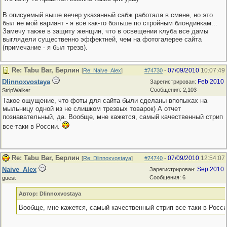
В описуемый выше вечер указанный сабж работала в смене, но это
был не мой вариант - я все как-то больше по стройным блондинкам...
Замечу также в защиту женщин, что в освещении клуба все дамы
выглядели существенно эффектней, чем на фотогалерее сайта
(примечание - я был трезв).
Re: Tabu Bar, Берлин
07/09/2010
10:07:49
[
Re: Naive_Alex
]
#74730
-
Dlinnoxvostaya
Feb 2010
Зарегистрирован:
Сообщения: 2,103
StripWalker
Такое ощущение, что фоты для сайта были сделаны впопыхах на
мыльницу одной из не слишком трезвых товарок) А отчет
познавательный, да. Вообще, мне кажется, самый качественный стрип
все-таки в России.
Re: Tabu Bar, Берлин
07/09/2010
12:54:07
[
Re: Dlinnoxvostaya
]
#74740
-
Naive_Alex
Sep 2010
Зарегистрирован:
Сообщения: 6
guest
Автор: Dlinnoxvostaya
Вообще, мне кажется, самый качественный стрип все-таки в Росс