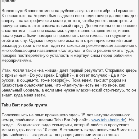
Пролог
Волею судеб занесло меня на рубеже августа и сентября в Германию.
К несчастью, на Берлин был выделен всего один вечер да еще полдня
сверху – катастрофически мало для того, чтобы успеть осмотреть и
прочувствовать этот замечательный город. Дополнительно не повезло
с коллегами – все они оказались существенно старше меня, и явно
после ужина были намерены преклонить свои головы на подушки и
отойти ко сну. Однако полуюного искателя стрип-приключений такой
расклад устроить не мог: один из таксистов рекомендовал заведение с
многообещающим названием «Калигула», и было решено ехать туда,
презрев постперелетную усталость и жертвуя сном перед рабочими
мероприятиями.
Итак, ловля такси «на живца» дает первый результат. Открываю дверь
с привычным «Do you speak English?», в ответ получаю «Да я по-
русски, в общем-то, тоже говорю))». Пока едем, таксист родом из
Казахстана объясняет мне, что «Калигула» есть не что иное, как
банальный бордель, а если мне нужен классический стрип-клуб, то он
знает, куда меня везти.
Tabu Bar: проба грунта
Положившись на опыт прожившего здесь 15 лет натурализованного
немца, прибываю к дверям Tabu Bar (оф.сайт -
www.tabu-berlin.de
). На
входе – бандитского вида секьюрити, который любезно пропускает
меня внутрь всего за 10 евро. В стоимость входа включены 5 местных
фальшбаксов – «кормить» танцовщиц чаевыми можно только