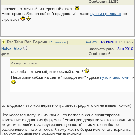
Сообщения: 12,359
спасибо - отличный, интересный отчет!
Некоторые сабжи на сайте "порадовали" - даже
пузо и целлюлит
не
скрывают
Re: Tabu Bar, Берлин
07/09/2010
09:04:22
[
Re: коллега
]
#74729
-
Naive_Alex
Sep 2010
Зарегистрирован:
Сообщения: 6
guest
Автор: коллега
спасибо - отличный, интересный отчет!
Некоторые сабжи на сайте "порадовали" - даже
пузо и целлюлит
н
Благодарю - это мой первый опус здесь, рад, что он не вышел комом)
Что касается девушек из клуба - то позволю себе процитировать
замечание с одного из форумов: "Немецкие девушки часто говорят, что
их должны любить за внутренние ценности" - так что они более
раскрепощены на этот счет. К тому же, не будем исключать варианта,
что кому-то нравятся именно такие фигуры)