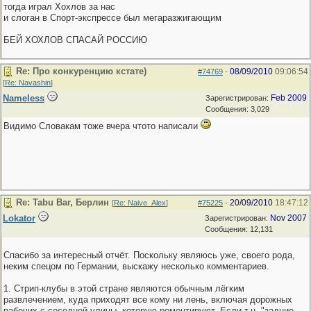
тогда играл Хохлов за нас
и слоган в Спорт-экспрессе был мегаразжигающим
БЕЙ ХОХЛОВ СПАСАЙ РОССИЮ
Re: Про конкуренцию кстате)
08/09/2010
09:06:54
#74769
-
[
Re: Navashin
]
Nameless
Feb 2009
Зарегистрирован:
Сообщения: 3,029
Видимо Словакам тоже вчера чтото написали
Re: Tabu Bar, Берлин
20/09/2010
18:47:12
[
Re: Naive_Alex
]
#75225
-
Lokator
Nov 2007
Зарегистрирован:
Сообщения: 12,131
Спасибо за интересный отчёт. Поскольку являюсь уже, своего рода,
неким спецом по Германии, выскажу несколько комментариев.
1. Стрип-клубы в этой стране являются обычным лёгким
развлечением, куда приходят все кому ни лень, включая дорожных
рабочих с соседней улицы, которую ремонтируют. Если т.н. "задние