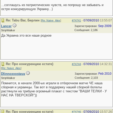
...соглашусь из патриотических чувств, но попрошу не забывать и
остро конкурирующую Украину...)
Re: Tabu Bar, Берлин
07/09/2010
13:55:07
[
Re: Naive_Alex
]
#74741
-
Lancer
Sep 2009
Зарегистрирован:
Сообщения: 2,186
StripWalker
Да Украина это все наше родное
Re: Про конкуренцию кстате)
07/09/2010
14:32:31
#74744
-
[
Re: Naive_Alex
]
Dlinnoxvostaya
Feb 2010
Зарегистрирован:
Сообщения: 2,103
StripWalker
Помнится, в начале 2000-ых играли в отборочном матче ЧЕ наша
сборная и украинцы. Так вот в поддержку нашей сборной болелы
растянули на трибуне огромный плакат с текстом "ВАШИ ТЕЛКИ - У
НАС НА ТВЕРСКОЙ!"))
Re: Про конкуренцию кстате)
07/09/2010
15:57:26
#74746
-