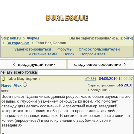
StripTalk.ru
Форум
Вы не зарегистрировались. [
Войти
]
За кордоном
Tabu Bar, Берлин
Зарегистрироваться
Форумы
Список пользователей
Активные темы
Поиcк
Вопрос-Ответ
предыдущий топик
следующее сообщение
печать всего топика
Tabu Bar, Берлин
04/09/2010
15:02:57
#74584
-
Naive_Alex
Sep 2010
Зарегистрирован:
Сообщения: 6
guest
Всем привет! Давно читаю данный ресурс, часто ориентируюсь на его
отзывы, с глубоким уважением отношусь ко всем, кто помогает
страждущим делать осознанный и грамотный выбор заведений,
которые как-то не принято обозревать в прессе или каких-либо
специализированных изданиях. В связи с этим решил внести свои пять
копеек (евроцентов?) в копилку знаний о зарубежных стрип-
заведениях.