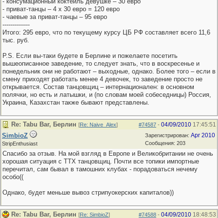
- консумационный коктейль девушке – 30 евро
- приват-танцы – 4 х 30 евро = 120 евро
- чаевые за приват-танцы – 95 евро
--------------
Итого: 295 евро, что по текущему курсу ЦБ РФ составляет всего 11,6
тыс. руб.
P.S. Если вы-таки будете в Берлине и пожелаете посетить
вышеописанное заведение, то следует знать, что в воскресенье и
понедельник они не работают – выходные, однако. Более того – если в
смену приходят работать менее 4 девочек, то заведение просто не
открывается. Состав танцовщиц – интернационален: в основном
полячки, но есть и латышки, и (по словам моей собеседницы) Россия,
Украина, Казахстан также бывают представлены.
Re: Tabu Bar, Берлин
04/09/2010
17:45:51
[
Re: Naive_Alex
]
#74587
-
SimbioZ
Apr 2010
Зарегистрирован:
Сообщения: 203
StripEnthusiast
Спасибо за отзыв. На мой взгляд в Европе и Великобритании не очень
хорошая ситуация с ТТХ танцовщиц. Почти все топики импортные
перечитал, сам бывал в тамошних клубах - порадоваться нечему
особо((
Однако, будет меньше вывоз стрипуокерских капиталов))
Re: Tabu Bar, Берлин
04/09/2010
18:48:53
[
Re: SimbioZ
]
#74588
-