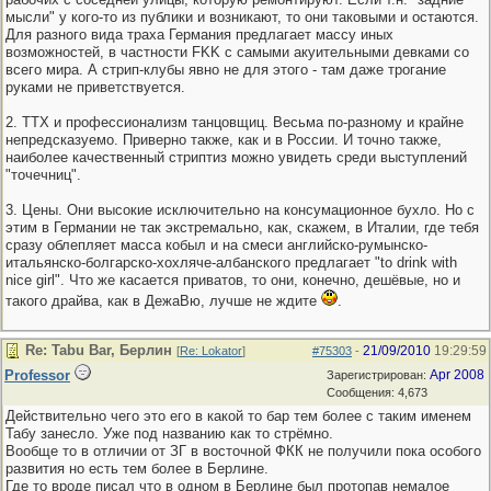
мысли" у кого-то из публики и возникают, то они таковыми и остаются.
Для разного вида траха Германия предлагает массу иных
возможностей, в частности FKK с самыми акуительными девками со
всего мира. А стрип-клубы явно не для этого - там даже трогание
руками не приветствуется.
2. ТТХ и профессионализм танцовщиц. Весьма по-разному и крайне
непредсказуемо. Приверно также, как и в России. И точно также,
наиболее качественный стриптиз можно увидеть среди выступлений
"точечниц".
3. Цены. Они высокие исключительно на консумационное бухло. Но с
этим в Германии не так экстремально, как, скажем, в Италии, где тебя
сразу облепляет масса кобыл и на смеси английско-румынско-
итальянско-болгарско-хохляче-албанского предлагает "to drink with
nice girl". Что же касается приватов, то они, конечно, дешёвые, но и
такого драйва, как в ДежаВю, лучше не ждите
.
Re: Tabu Bar, Берлин
21/09/2010
19:29:59
[
Re: Lokator
]
#75303
-
Professor
Apr 2008
Зарегистрирован:
Сообщения: 4,673
Действительно чего это его в какой то бар тем более с таким именем
Табу занесло. Уже под названию как то стрёмно.
Вообще то в отличии от ЗГ в восточной ФКК не получили пока особого
развития но есть тем более в Берлине.
Где то вроде писал что в одном в Берлине был протопав немалое