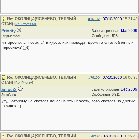
Re: ОКОЛИЦА(ЯСЕНЕВО, ТЕПЛЫЙ
07/10/2010
15:31:40
#76192
-
СТАН)
[
Re: Professor
]
Priority
Mar 2009
Зарегистрирован:
Сообщения: 528
StripMember
интересно, а "невеста" в курсе, как проводит время в ея влюбленный
персонаж? )))))
Re: ОКОЛИЦА(ЯСЕНЕВО, ТЕПЛЫЙ
07/10/2010
16:06:37
#76199
-
СТАН)
[
Re: Priority
]
SmodiS
Dec 2009
Зарегистрирован:
Сообщения: 6,911
StripGuru
угу, которому не хватает денег на эту невесту, зато хватает на других
стрипок : )
Re: ОКОЛИЦА(ЯСЕНЕВО, ТЕПЛЫЙ
07/10/2010
16:29:40
#76202
-