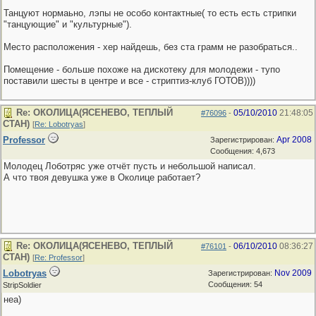
Танцуют нормаьно, лэпы не особо контактные( то есть есть стрипки
"танцующие" и "культурные").
Место расположения - хер найдешь, без ста грамм не разобраться..
Помещение - больше похоже на дискотеку для молодежи - тупо
поставили шесты в центре и все - стриптиз-клуб ГОТОВ))))
Re: ОКОЛИЦА(ЯСЕНЕВО, ТЕПЛЫЙ
05/10/2010
21:48:05
#76096
-
СТАН)
[
Re: Lobotryas
]
Professor
Apr 2008
Зарегистрирован:
Сообщения: 4,673
Молодец Лоботряс уже отчёт пусть и небольшой написал.
А что твоя девушка уже в Околице работает?
Re: ОКОЛИЦА(ЯСЕНЕВО, ТЕПЛЫЙ
06/10/2010
08:36:27
#76101
-
СТАН)
[
Re: Professor
]
Lobotryas
Nov 2009
Зарегистрирован:
Сообщения: 54
StripSoldier
неа)