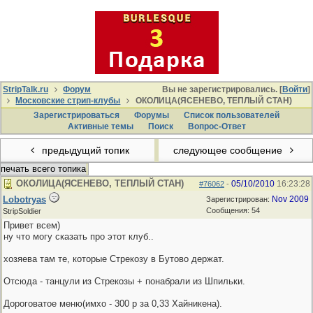
StripTalk.ru
Форум
Вы не зарегистрировались. [
Войти
]
Московские стрип-клубы
ОКОЛИЦА(ЯСЕНЕВО, ТЕПЛЫЙ СТАН)
Зарегистрироваться
Форумы
Список пользователей
Активные темы
Поиcк
Вопрос-Ответ
предыдущий топик
следующее сообщение
печать всего топика
ОКОЛИЦА(ЯСЕНЕВО, ТЕПЛЫЙ СТАН)
05/10/2010
16:23:28
#76062
-
Lobotryas
Nov 2009
Зарегистрирован:
Сообщения: 54
StripSoldier
Привет всем)
ну что могу сказать про этот клуб..
хозяева там те, которые Стрекозу в Бутово держат.
Отсюда - танцули из Стрекозы + понабрали из Шпильки.
Дороговатое меню(имхо - 300 р за 0,33 Хайникена).