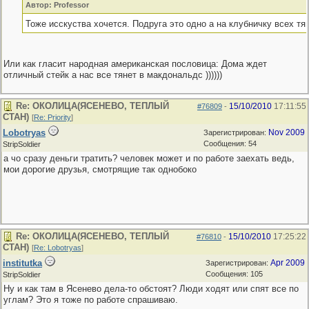
Автор: Professor
Тоже исскуства хочется. Подруга это одно а на клубничку всех тя
Или как гласит народная американская пословица: Дома ждет
отличный стейк а нас все тянет в макдональдс ))))))
Re: ОКОЛИЦА(ЯСЕНЕВО, ТЕПЛЫЙ
15/10/2010
17:11:55
#76809
-
СТАН)
[
Re: Priority
]
Lobotryas
Nov 2009
Зарегистрирован:
Сообщения: 54
StripSoldier
а чо сразу деньги тратить? человек может и по работе заехать ведь,
мои дорогие друзья, смотрящие так однобоко
Re: ОКОЛИЦА(ЯСЕНЕВО, ТЕПЛЫЙ
15/10/2010
17:25:22
#76810
-
СТАН)
[
Re: Lobotryas
]
institutka
Apr 2009
Зарегистрирован:
Сообщения: 105
StripSoldier
Ну и как там в Ясенево дела-то обстоят? Люди ходят или спят все по
углам? Это я тоже по работе спрашиваю.