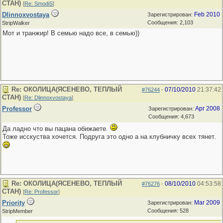
СТАН)
[
Re: SmodiS
]
Dlinnoxvostaya
Feb 2010
Зарегистрирован:
Сообщения: 2,103
StripWalker
Мот и транжир! В семью надо все, в семью))
Re: ОКОЛИЦА(ЯСЕНЕВО, ТЕПЛЫЙ
07/10/2010
21:37:42
#76244
-
СТАН)
[
Re: Dlinnoxvostaya
]
Professor
Apr 2008
Зарегистрирован:
Сообщения: 4,673
Да ладно что вы пацана обижаете.
Тоже исскуства хочется. Подруга это одно а на клубничку всех тянет.
Re: ОКОЛИЦА(ЯСЕНЕВО, ТЕПЛЫЙ
08/10/2010
04:53:58
#76276
-
СТАН)
[
Re: Professor
]
Priority
Mar 2009
Зарегистрирован:
Сообщения: 528
StripMember