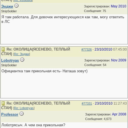
[
Re: institutka
]
Энджи
May 2010
Зарегистрирован:
Сообщения: 75
StripSoldier
Я там работала. Для девочек интересующихся как там, могу ответить
в ЛС
Re: ОКОЛИЦА(ЯСЕНЕВО, ТЕПЛЫЙ
23/10/2010
07:45:00
#77326
-
СТАН)
[
Re: Энджи
]
Lobotryas
Nov 2009
Зарегистрирован:
Сообщения: 54
StripSoldier
Официантка там прикольная есть- Наташа зовут)
Re: ОКОЛИЦА(ЯСЕНЕВО, ТЕПЛЫЙ
23/10/2010
11:27:43
#77331
-
СТАН)
[
Re: Lobotryas
]
Professor
Apr 2008
Зарегистрирован:
Сообщения: 4,673
Лоботрясыч. А чем она прикольная?