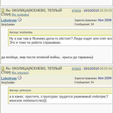
Re: ОКОЛИЦА(ЯСЕНЕВО, ТЕПЛЫЙ
16/10/2010
05:59:25
#76828
-
СТАН)
[
Re: institutka
]
Lobotryas
Nov 2009
Зарегистрирован:
Сообщения: 54
StripSoldier
Автор: institutka
Ну и как там в Ясенево дела-то обстоят? Люди ходят или спят все
Это я тоже по работе спрашиваю.
да вообще, мир после атомной войны.. крысы да тараканы)
Re: ОКОЛИЦА(ЯСЕНЕВО, ТЕПЛЫЙ
16/10/2010
06:00:44
#76829
-
СТАН)
[
Re: princess
]
Lobotryas
Nov 2009
Зарегистрирован:
Сообщения: 54
StripSoldier
Автор: princess
а в каких, простите, структурах трудится уважаемый лоботряс?
женское любопытство)))