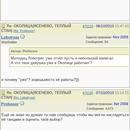
Re: ОКОЛИЦА(ЯСЕНЕВО, ТЕПЛЫЙ
06/10/2010
15:47:43
#76129
-
СТАН)
[
Re: Professor
]
Lobotryas
Nov 2009
Зарегистрирован:
Сообщения: 54
StripSoldier
Автор: Professor
Молодец Лоботряс уже отчёт пусть и небольшой написал.
А что твоя девушка уже в Околице работает?
и почему "уже"? знаешьместо её работы?)))
Re: ОКОЛИЦА(ЯСЕНЕВО, ТЕПЛЫЙ
07/10/2010
15:14:15
#76185
-
СТАН)
[
Re: Lobotryas
]
Professor
Apr 2008
Зарегистрирован:
Сообщения: 4,673
Ещё не знаю но думаю ты нам сообщишь чтобы мы могли насладиться
её танцами и оценить твой выбор?