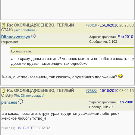
Re: ОКОЛИЦА(ЯСЕНЕВО, ТЕПЛЫЙ
15/10/2010
20:25:03
#76816
-
СТАН)
[
Re: Lobotryas
]
Dlinnoxvostaya
Feb 2010
Зарегистрирован:
Сообщения: 2,103
StripWalker
Цитировать:
а чо сразу деньги тратить? человек может и по работе заехать вед
дорогие друзья, смотрящие так однобоко
А-а-а, с использованием, так сказать, служебного положения?
Re: ОКОЛИЦА(ЯСЕНЕВО, ТЕПЛЫЙ
16/10/2010
03:02:15
#76822
-
СТАН)
[
Re: Dlinnoxvostaya
]
princess
Feb 2008
Зарегистрирован:
Сообщения: 799
а в каких, простите, структурах трудится уважаемый лоботряс?
женское любопытство)))
16/10/2010
03:02:32
princess;
.