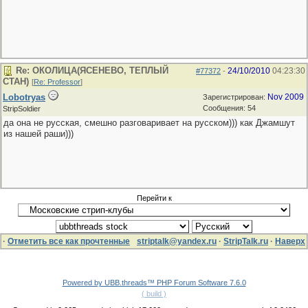
Re: ОКОЛИЦА(ЯСЕНЕВО, ТЕПЛЫЙ
24/10/2010
04:23:30
#77372
-
СТАН)
[
Re: Professor
]
Lobotryas
Nov 2009
Зарегистрирован:
Сообщения: 54
StripSoldier
да она не русская, смешно разговаривает на русском))) как Джамшут
из нашей раши)))
Перейти к
·
Отметить все как прочтенные
striptalk@yandex.ru
·
StripTalk.ru
·
Наверх
Powered by UBB.threads™ PHP Forum Software 7.6.0
( build )