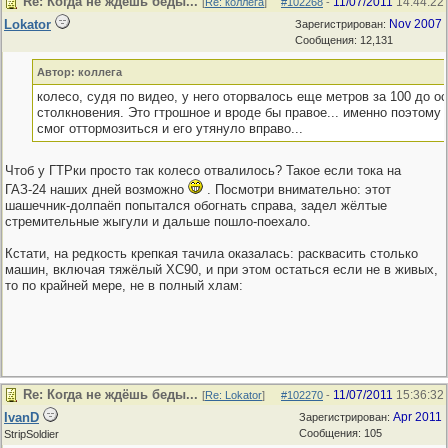
Re: Когда не ждёшь беды...
11/07/2011
14:44:22
[
Re: коллега
]
#102268
-
Lokator
Nov 2007
Зарегистрирован:
Сообщения: 12,131
Автор: коллега
колесо, судя по видео, у него оторвалось еще метров за 100 до о
столкновения. Это гтрошное и вроде бы правое... именно поэтому 
смог оттормозиться и его утянуло вправо...
Чтоб у ГТРки просто так колесо отвалилось? Такое если тока на
ГАЗ-24 наших дней возможно
. Посмотри внимательно: этот
шашечник-долпаёп попытался обогнать справа, задел жёлтые
стремительные жыгули и дальше пошло-поехало.
Кстати, на редкость крепкая тачила оказалась: расквасить столько
машин, включая тяжёлый ХС90, и при этом остаться если не в живых,
то по крайней мере, не в полный хлам:
Re: Когда не ждёшь беды...
11/07/2011
15:36:32
[
Re: Lokator
]
#102270
-
IvanD
Apr 2011
Зарегистрирован:
Сообщения: 105
StripSoldier