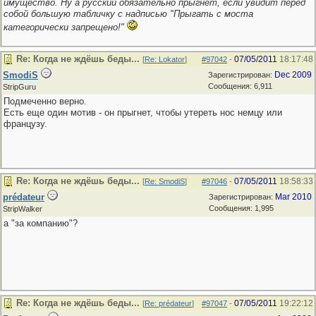
имущество. Ну а русский обязательно прыгнет, если увидит перед
собой большую табличку с надписью "Прыгать с моста
категорически запрещено!"
Re: Когда не ждёшь беды...
07/05/2011
18:17:48
[
Re: Lokator
]
#97042
-
SmodiS
Dec 2009
Зарегистрирован:
Сообщения: 6,911
StripGuru
Подмеченно верно.
Есть еще один мотив - он прыгнет, чтобы утереть нос немцу или
французу.
Re: Когда не ждёшь беды...
07/05/2011
18:58:33
[
Re: SmodiS
]
#97046
-
prédateur
Mar 2010
Зарегистрирован:
Сообщения: 1,995
StripWalker
а "за компанию"?
Re: Когда не ждёшь беды...
07/05/2011
19:22:12
[
Re: prédateur
]
#97047
-