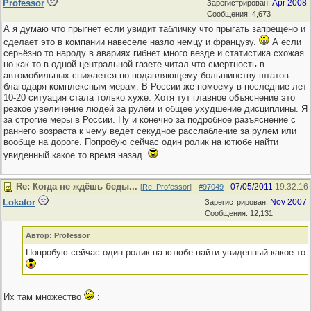
Professor
Apr 2008
Зарегистрирован:
Сообщения: 4,673
А я думаю что прыгнет если увидит табличку что прыгать запрещено и
сделает это в компании навеселе назло немцу и французу.
А если
серьёзно то народу в авариях гибнет много везде и статистика схожая
но как то в одной центральной газете читал что смертность в
автомобильных снижается по подавляющему большинству штатов
благодаря комплексным мерам. В России же помоему в последние лет
10-20 ситуация стала только хуже. Хотя тут главное объяснение это
резкое увеличение людей за рулём и общее ухудшение дисциплины. Я
за строгие меры в России. Ну и конечно за подробное разъяснение с
раннего возраста к чему ведёт секудное расслабление за рулём или
вообще на дороге. Попробую сейчас один ролик на ютюбе найти
увиденный какое то время назад.
Re: Когда не ждёшь беды...
07/05/2011
19:32:16
[
Re: Professor
]
#97049
-
Lokator
Nov 2007
Зарегистрирован:
Сообщения: 12,131
Автор: Professor
Попробую сейчас один ролик на ютюбе найти увиденный какое то 
Их там множество
: