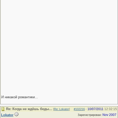
И никакой романтики...
Re: Когда не ждёшь беды...
10/07/2011
12:32:15
[
Re: Lokator
]
#102216
-
Lokator
Nov 2007
Зарегистрирован: