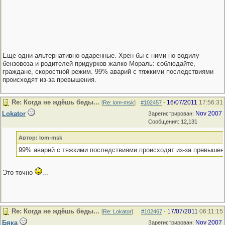
Еще одни альтернативно одаренные. Хрен бы с ними но водилу
бензовоза и родителей придурков жалко Мораль: соблюдайте,
граждане, скоростной режим. 99% аварий с тяжкими последствиями
происходят из-за превышения.
Re: Когда не ждёшь беды...
16/07/2011
17:56:31
[
Re: lom-msk
]
#102457
-
Lokator
Nov 2007
Зарегистрирован:
Сообщения: 12,131
Автор: lom-msk
99% аварий с тяжкими последствиями происходят из-за превышен
Это точно
...
Re: Когда не ждёшь беды...
17/07/2011
06:11:15
[
Re: Lokator
]
#102467
-
Бяка
Nov 2007
Зарегистрирован: