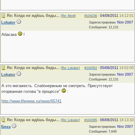
Re: Когда не ждёшь беды...
04/08/2011
14:12:01
[
Re: Morli
]
#104236
-
Lokator
Nov 2007
Зарегистрирован:
Сообщения: 12,131
Абасака
!
Re: Когда не ждёшь беды...
05/08/2011
14:02:05
[
Re: Lokator
]
#104352
-
Lokator
Nov 2007
Зарегистрирован:
Сообщения: 12,131
А это мегажесть. Слабонервным не смотреть. Присутствует
оторванная голова "в процессе"
:
http://www.lifenews.ru/news/65741
Re: Когда не ждёшь беды...
06/08/2011
18:13:33
[
Re: Lokator
]
#104395
-
Бяка
Nov 2007
Зарегистрирован:
Сообщения: 7,649