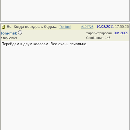
Re: Когда не ждёшь беды...
10/08/2011
17:50:26
[
Re: bob
]
#104723
-
lom-msk
Jun 2009
Зарегистрирован:
Сообщения: 146
StripSoldier
Перейдем к двум колесам. Все очень печально.