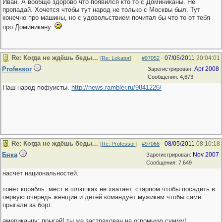
Иван. А вообще здорово что появился кто то с Доминиканы. Не
пропадай. Хочется чтобы тут народ не только с Москвы был. Тут
конечно про машины, но с удовольствием почитал бы что то от тебя
про Доминикану.
Re: Когда не ждёшь беды...
07/05/2011
20:04:01
[
Re: Lokator
]
#97052
-
Professor
Apr 2008
Зарегистрирован:
Сообщения: 4,673
Наш народ пофуисты.
http://news.rambler.ru/9841226/
Re: Когда не ждёшь беды...
08/05/2011
08:10:18
[
Re: Professor
]
#97066
-
Бяка
Nov 2007
Зарегистрирован:
Сообщения: 7,649
насчет национальностей.
тонет корабль. мест в шлюпках не хватает. старпом чтобы посадить в
первую очередь женщин и детей командует мужикам чтобы сами
прыгали за борт:
американцу: прыгай! ты же застрахован на огромную сумму!