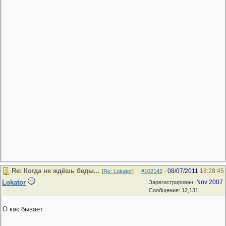
Re: Когда не ждёшь беды...
08/07/2011
18:28:45
[
Re: Lokator
]
#102142
-
Lokator
Nov 2007
Зарегистрирован:
Сообщения: 12,131
О как бывает: