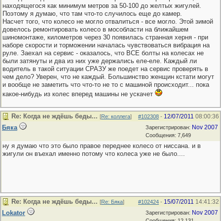
находящегося как минимум метров за 50-100 до желтых жигулей.
Поэтому я думаю, что там что-то случилось еще до камер.
Насчет того, что колесо не могло отвалиться - все могло. Этой зимой
довелось ремонтировать колесо в мособласти на ближайшем
шиномонтаже, километров через 30 появилась странная херня - при
наборе скорости и торможении началась чувствоваться вибрация на
руле. Заехал на сервис - оказалось, что ВСЕ болты на колесах не
были затянуты и два из них уже держались еле-еле. Каждый ли
водитель в такой ситуации СРАЗУ же поедет на сервис проверять в
чем дело? Уверен, что не каждый. Большинство женщин кстати могут
и вообще не заметить что что-то не то с машиной происходит... пока
какое-нибудь из колес вперед машины не ускачет
Re: Когда не ждёшь беды...
12/07/2011
08:00:36
[
Re: коллега
]
#102308
-
Бяка
Nov 2007
Зарегистрирован:
Сообщения: 7,649
ну я думаю что это было правое переднее колесо от ниссана. и в
жигули он въехал именно потому что колеса уже не было....
Re: Когда не ждёшь беды...
15/07/2011
14:41:32
[
Re: Бяка
]
#102424
-
Lokator
Nov 2007
Зарегистрирован:
Сообщения: 12,131