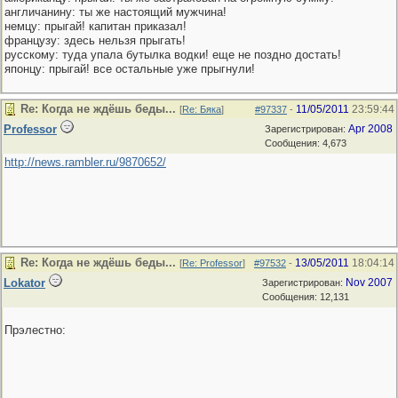
англичанину: ты же настоящий мужчина!
немцу: прыгай! капитан приказал!
французу: здесь нельзя прыгать!
русскому: туда упала бутылка водки! еще не поздно достать!
японцу: прыгай! все остальные уже прыгнули!
Re: Когда не ждёшь беды...
11/05/2011
23:59:44
[
Re: Бяка
]
#97337
-
Professor
Apr 2008
Зарегистрирован:
Сообщения: 4,673
http://news.rambler.ru/9870652/
Re: Когда не ждёшь беды...
13/05/2011
18:04:14
[
Re: Professor
]
#97532
-
Lokator
Nov 2007
Зарегистрирован:
Сообщения: 12,131
Прэлестно: