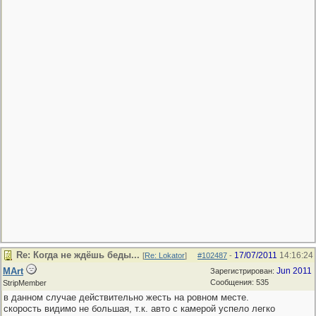
Re: Когда не ждёшь беды...
17/07/2011
14:16:24
[
Re: Lokator
]
#102487
-
MArt
Jun 2011
Зарегистрирован:
Сообщения: 535
StripMember
в данном случае действительно жесть на ровном месте.
скорость видимо не большая, т.к. авто с камерой успело легко