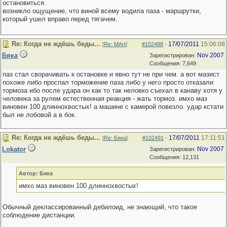
остановиться.
возникло ощущение, что виной всему водила паза - маршрутки,
который ушел вправо перед тягачем.
Re: Когда не ждёшь беды...
17/07/2011
15:06:08
[
Re: MArt
]
#102488
-
Бяка
Nov 2007
Зарегистрирован:
Сообщения: 7,649
паз стал сворачивать к остановке и явно тут не при чем. а вот мазист
похоже либо проспал торможение паза либо у него просто отказали
тормоза ибо после удара он как то так неловко съехал в канаву хотя у
человека за рулем естественная реакция - жать тормоз. имхо маз
виновен 100 длиннохвостых! а машине с камерой повезло. удар кстати
был не лобовой а в бок.
Re: Когда не ждёшь беды...
17/07/2011
17:11:51
[
Re: Бяка
]
#102491
-
Lokator
Nov 2007
Зарегистрирован:
Сообщения: 12,131
Автор: Бяка
имхо маз виновен 100 длиннохвостых!
Обычный деклассированный дебилоид, не знающий, что такое
соблюдение дистанции.