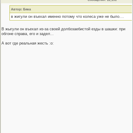
Автор: Бяка
в жигули он въехал именно потому что колеса уже не было....
В жыгули он въехал из-за своей долбозаебистой езды в шашки: при
обгоне справа, его и задел...
А вот где реальная жесть :o: