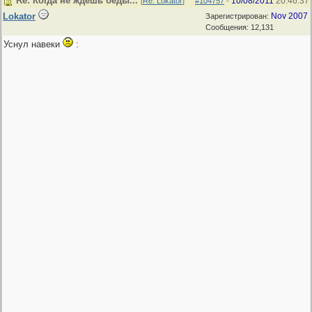
Re: Когда не ждёшь беды...
10/08/2011
20:46:37
[
Re: Lokator
]
#104757
-
Lokator
Nov 2007
Зарегистрирован:
Сообщения: 12,131
Уснул навеки
: