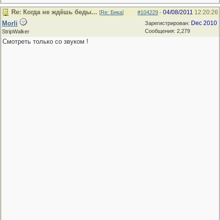
Re: Когда не ждёшь беды...
04/08/2011
12:20:26
[
Re: Бяка
]
#104229
-
Morli
Dec 2010
Зарегистрирован:
Сообщения: 2,279
StripWalker
Смотреть только со звуком !