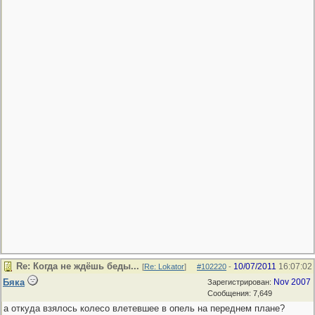
Re: Когда не ждёшь беды...
10/07/2011
16:07:02
[
Re: Lokator
]
#102220
-
Бяка
Nov 2007
Зарегистрирован:
Сообщения: 7,649
а откуда взялось колесо влетевшее в опель на переднем плане?