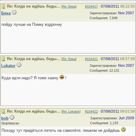
Re: Когда не ждёшь беды...
07/08/2011
08:22:55
[
Re: Бяка
]
#104417
-
Бяка
Nov 2007
Зарегистрирован:
Сообщения: 7,649
пойду лучше на Пэмку вздрочну
Re: Когда не ждёшь беды...
07/08/2011
08:57:59
[
Re: Бяка
]
#104421
-
Lokator
Nov 2007
Зарегистрирован:
Сообщения: 12,131
Куда идти надо? Я тоже хаачу
!
Re: Когда не ждёшь беды...
07/08/2011
09:01:58
[
Re: Lokator
]
#104422
-
bob
Jun 2009
Зарегистрирован:
Сообщения: 1,133
StripVeteran
Походу тут придёться лететь на самолёте, пешком не дойдёшь