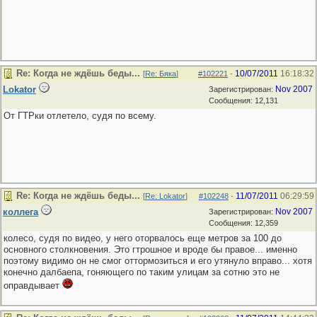
Re: Когда не ждёшь беды...
10/07/2011
16:18:32
[
Re: Бяка
]
#102221
-
Lokator
Nov 2007
Зарегистрирован:
Сообщения: 12,131
От ГТРки отлетело, судя по всему.
Re: Когда не ждёшь беды...
11/07/2011
06:29:59
[
Re: Lokator
]
#102248
-
коллега
Nov 2007
Зарегистрирован:
Сообщения: 12,359
колесо, судя по видео, у него оторвалось еще метров за 100 до
основного столкновения. Это гтрошное и вроде бы правое... именно
поэтому видимо он не смог оттормозиться и его утянуло вправо... хотя
конечно далбаепа, гоняющего по таким улицам за сотню это не
оправдывает