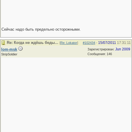
Сейчас надо быть предельно осторожными.
Re: Когда не ждёшь беды...
15/07/2011
17:31:11
[
Re: Lokator
]
#102434
-
lom-msk
Jun 2009
Зарегистрирован:
Сообщения: 146
StripSoldier