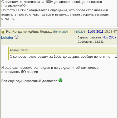
С колесом, отлетевшим за 100м до аварии, вообще непонятно...
Шиномонтаж??
По фото ГТРки складывается ощущение, что после столкновений
водитель просто открыл дверь и вышел... Левая сторона выглядит
отлично.
Re: Когда не ждёшь беды...
11/07/2011
15:53:47
[
Re: IvanD
]
#102275
-
Lokator
Nov 2007
Зарегистрирован:
Сообщения: 12,131
Автор: IvanD
С колесом, отлетевшим за 100м до аварии, вообще непонятно... 
Я ещё раз пересмотрел видео и не увидел, чтоб там колесо
оторвалось ДО аварии.
Вот ещё один сказочный долпоёпп
: