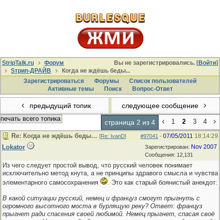
StripTalk.ru
Форум
Вы не зарегистрировались. [
Войти
]
Sтрип-ДРАЙВ
Когда не ждёшь беды...
Зарегистрироваться
Форумы
Список пользователей
Активные темы
Поиcк
Вопрос-Ответ
предыдущий топик
следующее сообщение
печать всего топика
1
2
3
4
страница 2 из 4
Re: Когда не ждёшь беды...
07/05/2011
18:14:29
[
Re: IvanD
]
#97041
-
Lokator
Nov 2007
Зарегистрирован:
Сообщения: 12,131
Из чего следует простой вывод, что русский человек понимает
исключительно метод кнута, а не принципы здравого смысла и чувства
элементарного самосохранения
. Это как старый боянистый анекдот:
В какой ситуации русский, немец и француз смогут прыгнуть с
огромного высотного моста в бурлящую реку? Ответ: француз
прыгнет ради спасения своей любимой. Немец прыгнет, спасая своё