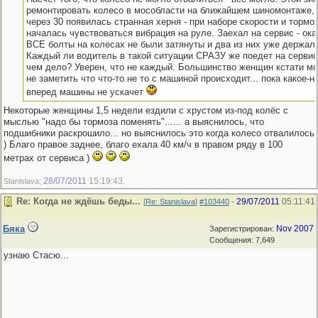
ремонтировать колесо в мособласти на ближайшем шиномонтаже,
через 30 появилась странная херня - при наборе скорости и тормо
началась чувствоваться вибрация на руле. Заехал на сервис - ока
ВСЕ болты на колесах не были затянуты и два из них уже держали
Каждый ли водитель в такой ситуации СРАЗУ же поедет на сервис
чем дело? Уверен, что не каждый. Большинство женщин кстати мо
не заметить что что-то не то с машиной происходит... пока какое-н
вперед машины не ускачет
Некоторые женщины 1,5 недели ездили с хрустом из-под колёс с
мыслью "надо бы тормоза поменять"...... а выяснилось, что
подшибники раскрошило... но выяснилось это когда колесо отвалилось
) Благо правое заднее, благо ехала 40 км/ч в правом ряду в 100
метрах от сервиса )
28/07/2011
15:19:43
Stanislava;
.
Re: Когда не ждёшь беды...
29/07/2011
05:11:41
[
Re: Stanislava
]
#103440
-
Бяка
Nov 2007
Зарегистрирован:
Сообщения: 7,649
узнаю Стасю...