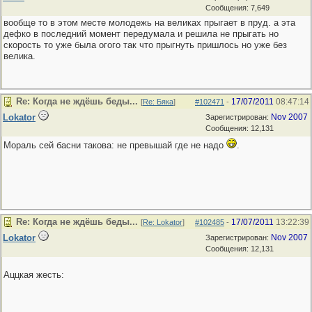
Сообщения: 7,649
вообще то в этом месте молодежь на великах прыгает в пруд. а эта
дефко в последний момент передумала и решила не прыгать но
скорость то уже была огого так что прыгнуть пришлось но уже без
велика.
Re: Когда не ждёшь беды...
17/07/2011
08:47:14
[
Re: Бяка
]
#102471
-
Lokator
Nov 2007
Зарегистрирован:
Сообщения: 12,131
Мораль сей басни такова: не превышай где не надо
.
Re: Когда не ждёшь беды...
17/07/2011
13:22:39
[
Re: Lokator
]
#102485
-
Lokator
Nov 2007
Зарегистрирован:
Сообщения: 12,131
Аццкая жесть: