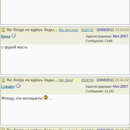
Re: Когда не ждёшь беды...
10/08/2011
18:33:03
[
Re: lom-msk
]
#104741
-
Бяка
Nov 2007
Зарегистрирован:
Сообщения: 7,649
с фурой жесть
Re: Когда не ждёшь беды...
10/08/2011
20:34:32
[
Re: Бяка
]
#104755
-
Lokator
Nov 2007
Зарегистрирован:
Сообщения: 12,131
Фпязду эти мотоцыклы
...