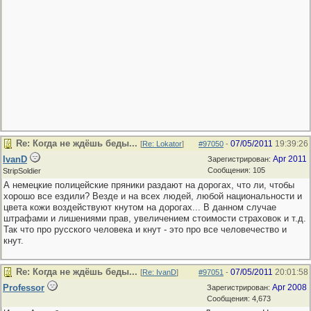
Re: Когда не ждёшь беды...
07/05/2011
19:39:26
[
Re: Lokator
]
#97050
-
IvanD
Apr 2011
Зарегистрирован:
Сообщения: 105
StripSoldier
А немецкие полицейские пряники раздают на дорогах, что ли, чтобы
хорошо все ездили? Везде и на всех людей, любой национальности и
цвета кожи воздействуют кнутом на дорогах... В данном случае
штрафами и лишениями прав, увеличением стоимости страховок и т.д.
Так что про русского человека и кнут - это про все человечество и
кнут.
Re: Когда не ждёшь беды...
07/05/2011
20:01:58
[
Re: IvanD
]
#97051
-
Professor
Apr 2008
Зарегистрирован:
Сообщения: 4,673