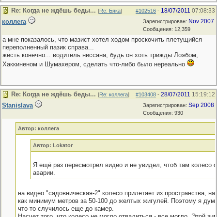
Re: Когда не ждёшь беды...
18/07/2011
07:08:33
[
Re: Бяка
]
#102516
-
коллега
Nov 2007
Зарегистрирован:
Сообщения: 12,359
а мне показалось, что мазист хотел ходом проскочить плетущийся
переполненный пазик справа...
жесть конечно... водитель ниссана, будь он хоть трижды Лоэбом,
Хаккиненом и Шумахером, сделать что-либо было нереально
Re: Когда не ждёшь беды...
28/07/2011
15:19:12
[
Re: коллега
]
#103408
-
Stanislava
Sep 2008
Зарегистрирован:
Сообщения: 930
Автор: коллега
Автор: Lokator
Я ещё раз пересмотрел видео и не увидел, чтоб там колесо 
аварии.
на видео "садовническая-2" колесо прилетает из пространства, н
как минимум метров за 50-100 до желтых жигулей. Поэтому я дум
что-то случилось еще до камер.
Насчет того, что колесо не могло отвалиться - все могло. Этой з