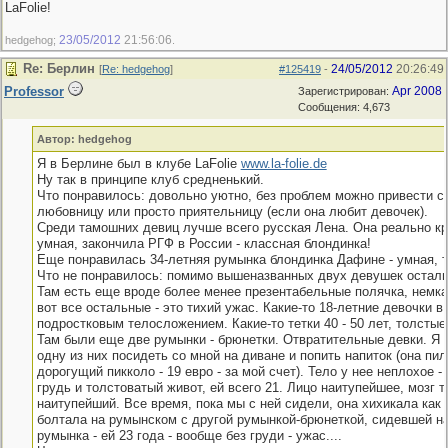
LaFolie!
23/05/2012
21:56:06
hedgehog;
.
Re: Берлин
24/05/2012
20:26:49
[
Re: hedgehog
]
#125419
-
Professor
Apr 2008
Зарегистрирован:
Сообщения: 4,673
Автор: hedgehog
Я в Берлине был в клубе LaFolie
www.la-folie.de
Ну так в принципе клуб средненький.
Что понравилось: довольно уютно, без проблем можно привести с 
любовницу или просто приятельницу (если она любит девочек).
Среди тамошних девиц лучше всего русская Лена. Она реально кр
умная, закончила РГФ в России - классная блондинка!
Еще понравилась 34-летняя румынка блондинка Дафине - умная, т
Что не понравилось: помимо вышеназванных двух девушек остальн
Там есть еще вроде более менее презентабельные полячка, немка 
вот все остальные - это тихий ужас. Какие-то 18-летние девочки в 
подростковым телосложением. Какие-то тетки 40 - 50 лет, толстые
Там были еще две румынки - брюнетки. Отвратительные девки. Я 
одну из них посидеть со мной на диване и попить напиток (она пи
дорогущий пикколо - 19 евро - за мой счет). Тело у нее неплохое -
грудь и толстоватый живот, ей всего 21. Лицо наитупейшее, мозг 
наитупейший. Все время, пока мы с ней сидели, она хихикала как 
болтала на румынском с другой румынкой-брюнеткой, сидевшей на
румынка - ей 23 года - вообще без груди - ужас....