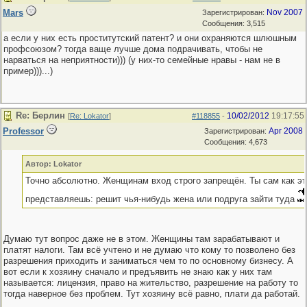
Mars
Nov 2007
Зарегистрирован:
Сообщения: 3,515
а если у них есть проститутский патент? и они охраняются шлюшным
профсоюзом? тогда ваще лучше дома подрачивать, чтобы не
нарваться на неприятности))) (у них-то семейные нравы - нам не в
пример)))...)
Re: Берлин
10/02/2012
19:17:55
[
Re: Lokator
]
#118855
-
Professor
Apr 2008
Зарегистрирован:
Сообщения: 4,673
Автор: Lokator
Точно абсолютно. Женщинам вход строго запрещён. Ты сам как эт
представляешь: решит чья-нибудь жена или подруга зайти туда
Думаю тут вопрос даже не в этом. Женщины там зарабатывают и
платят налоги. Там всё учтено и не думаю что кому то позволено без
разрешения приходить и заниматься чем то по основному бизнесу. А
вот если к хозяину сначало и предъявить не знаю как у них там
называется: лицензия, право на жительство, разрешение на работу то
тогда наверное без проблем. Тут хозяину всё равно, плати да работай.