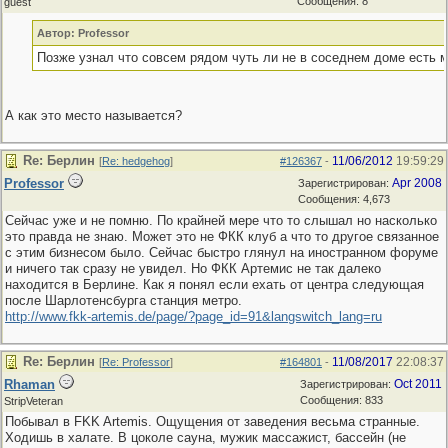
Сообщения: 8
guest
Автор: Professor
Позже узнал что совсем рядом чуть ли не в соседнем доме есть 
А как это место называется?
Re: Берлин
11/06/2012
19:59:29
[
Re: hedgehog
]
#126367
-
Professor
Apr 2008
Зарегистрирован:
Сообщения: 4,673
Сейчас уже и не помню. По крайней мере что то слышал но насколько
это правда не знаю. Может это не ФКК клуб а что то другое связанное
с этим бизнесом было. Сейчас быстро глянул на иностранном форуме
и ничего так сразу не увидел. Но ФКК Артемис не так далеко
находится в Берлине. Как я понял если ехать от центра следующая
после Шарлотенсбурга станция метро.
http://www.fkk-artemis.de/page/?page_id=91&langswitch_lang=ru
Re: Берлин
11/08/2017
22:08:37
[
Re: Professor
]
#164801
-
Rhaman
Oct 2011
Зарегистрирован:
Сообщения: 833
StripVeteran
Побывал в FKK Artemis. Ощущения от заведения весьма странные.
Ходишь в халате. В цоколе сауна, мужик массажист, бассейн (не