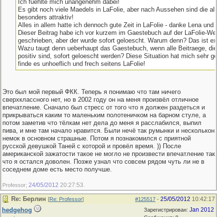
Ich fuehlte mich unangenehm dabei!
Es gibt noch viele Maedels in LaFolie, aber nach Aussehen sind die all
besonders attraktiv!
Alles in allem hatte ich dennoch gute Zeit in LaFolie - danke Lena und 
Dieser Beitrag habe ich vor kurzem im Gaestebuch auf der LaFolie-We
geschrieben, aber der wurde sofort geloescht. Warum denn? Das ist ex
Wazu taugt denn ueberhaupt das Gaestebuch, wenn alle Beitraege, die 
positiv sind, sofort geloescht werden? Diese Situation hat mich sehr ge
finde es unhoeflich und frech seitens LaFolie!
Это был мой первый ФКК. Теперь я понимаю что там ничего
сверхклассного нет, но в 2002 году он на меня произвёл отличное
впечатление. Сначало был стресс от того что я должен раздеться и
прикрываться каким то маленьким полотеничком на барном стуле, а
потом заметив что тёлкам нет дела до меня я расслабился, выпил
пива, и мне там начало нравится. Были нечё так румынки и несколькон
немок в основном страшные. Потом я познакомился с приятной
русской девушкой Таней с которой и провёл время. )) После
американской зажатости такое не могло не произвести впечатление так
что я остался доволен. Позже узнал что совсем рядом чуть ли не в
соседнем доме есть место получше.
24/05/2012
20:27:53
Professor;
.
Re: Берлин
25/05/2012
10:42:17
[
Re: Professor
]
#125517
-
hedgehog
Jan 2012
Зарегистрирован: