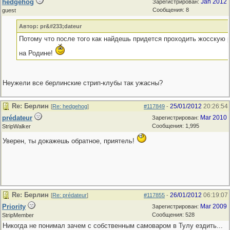
hedgehog
Jan 2012
Зарегистрирован:
Сообщения: 8
guest
Автор: pr&#233;dateur
Потому что после того как найдешь придется проходить жосскую
на Родине!
Неужели все берлинские стрип-клубы так ужасны?
Re: Берлин
25/01/2012
20:26:54
[
Re: hedgehog
]
#117849
-
prédateur
Mar 2010
Зарегистрирован:
Сообщения: 1,995
StripWalker
Уверен, ты докажешь обратное, приятель!
Re: Берлин
26/01/2012
06:19:07
[
Re: prédateur
]
#117855
-
Priority
Mar 2009
Зарегистрирован:
Сообщения: 528
StripMember
Никогда не понимал зачем с собственным самоваром в Тулу ездить...