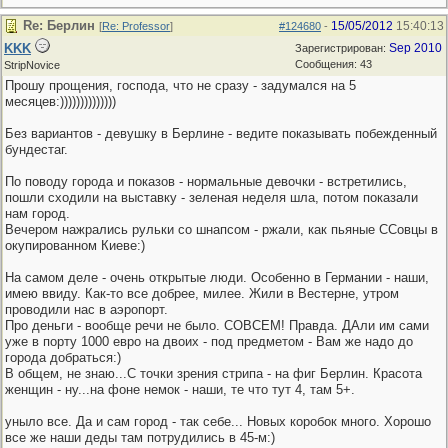
Re: Берлин
15/05/2012
15:40:13
[
Re: Professor
]
#124680
-
KKK
Sep 2010
Зарегистрирован:
Сообщения: 43
StripNovice
Прошу прощения, господа, что не сразу - задумался на 5
месяцев:))))))))))))))
Без вариантов - девушку в Берлине - ведите показывать побежденный
бундестаг.
По поводу города и показов - нормальные девочки - встретились,
пошли сходили на выставку - зеленая неделя шла, потом показали
нам город.
Вечером нажрались рульки со шнапсом - ржали, как пьяные ССовцы в
окупированном Киеве:)
На самом деле - очень открытые люди. Особенно в Германии - наши,
имею ввиду. Как-то все добрее, милее. Жили в Вестерне, утром
проводили нас в аэропорт.
Про деньги - вообще речи не было. СОВСЕМ! Правда. ДАли им сами
уже в порту 1000 евро на двоих - под предметом - Вам же надо до
города добраться:)
В общем, не знаю...С точки зрения стрипа - на фиг Берлин. Красота
женщин - ну...на фоне немок - наши, те что тут 4, там 5+.
уныло все. Да и сам город - так себе... Новых коробок много. Хорошо
все же наши деды там потрудились в 45-м:)