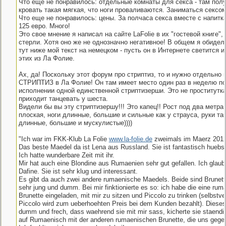
Что еще не понравилось: отдельные комнаты для секса - там пол
кровать такая мягкая, что ноги проваливаются. Заниматься сексом
Что еще не понравилось: цены. За полчаса секса вместе с напитк
125 евро. Много!
Это свое мнение я написал на сайте LaFolie в их "гостевой книге", 
стерли. Хотя оно же не однозначно негативное! В общем я обидел
тут ниже мой текст на немецком - пусть он в Интернете светится и
этих из Ла Фолие.
Ах, да! Поскольку этот форум про стриптиз, то и нужно отдельно 
СТРИПТИЗ в Ла Фолие! Он там имеет место один раз в неделю по
исполнении одной единственной стриптизерши. Это не проститутка
приходит танцевать у шеста.
Видели бы вы эту стриптизершу!!! Это капец!! Рост под два метра,
плоская, ноги длинные, большие и сильные как у страуса, руки та
длинные, большие и мускулистые))))
"Ich war im FKK-Klub La Folie
www.la-folie.de
zweimals im Maerz 2012
Das beste Maedel da ist Lena aus Russland. Sie ist fantastisch huebs
Ich hatte wunderbare Zeit mit ihr.
Mir hat auch eine Blondine aus Rumaenien sehr gut gefallen. Ich glaube
Dafine. Sie ist sehr klug und interessant.
Es gibt da auch zwei andere rumaenische Maedels. Beide sind Brunett
sehr jung und dumm. Bei mir finktionierte es so: ich habe die eine rum
Brunette eingeladen, mit mir zu sitzen und Piccolo zu trinken (selbstve
Piccolo wird zum ueberhoehten Preis bei dem Kunden bezahlt). Diese
dumm und frech, dass waehrend sie mit mir sass, kicherte sie staendi
auf Rumaenisch mit der anderen rumaenischen Brunette, die uns gege