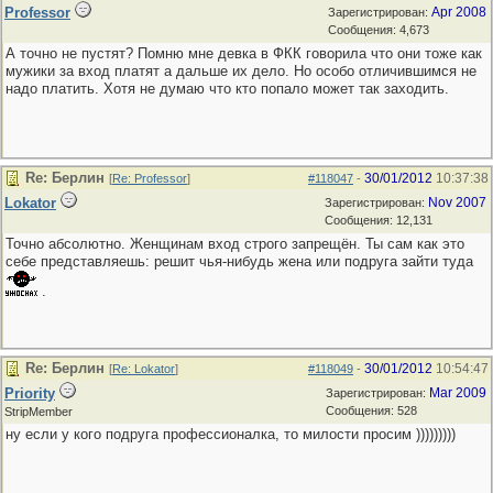
Professor
Apr 2008
Зарегистрирован:
Сообщения: 4,673
А точно не пустят? Помню мне девка в ФКК говорила что они тоже как
мужики за вход платят а дальше их дело. Но особо отличившимся не
надо платить. Хотя не думаю что кто попало может так заходить.
Re: Берлин
30/01/2012
10:37:38
[
Re: Professor
]
#118047
-
Lokator
Nov 2007
Зарегистрирован:
Сообщения: 12,131
Точно абсолютно. Женщинам вход строго запрещён. Ты сам как это
себе представляешь: решит чья-нибудь жена или подруга зайти туда
.
Re: Берлин
30/01/2012
10:54:47
[
Re: Lokator
]
#118049
-
Priority
Mar 2009
Зарегистрирован:
Сообщения: 528
StripMember
ну если у кого подруга профессионалка, то милости просим )))))))))