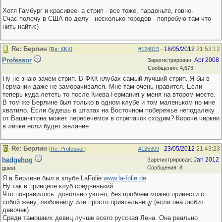
Хотя Гамбург и красивее- а стрип - все тоже, пардоньте, говно.
Счас полечу в США по делу - несколько городов - попробую там что-
нить найти:)
Re: Берлин
18/05/2012
21:53:12
[
Re: KKK
]
#124815
-
Professor
Apr 2008
Зарегистрирован:
Сообщения: 4,673
Ну не знаю зачем стрип. В ФКК клубах самый лучший стрип. Я бы в
Германии даже не заморачивался. Мне там очень нравится. Если
теперь куда лететь то после Киева Германия у меня на втором месте.
В том же Берлине был только в одном клубе и том маленьком но мне
хватило. Если будешь в штатах на Восточном побережье неподалеку
от Вашингтона может пересечёмся в стрипачок сходим? Короче чиркни
в личке если будет желание.
Re: Берлин
23/05/2012
21:43:23
[
Re: Professor
]
#125309
-
hedgehog
Jan 2012
Зарегистрирован:
Сообщения: 8
guest
Я в Берлине был в клубе LaFolie
www.la-folie.de
Ну так в принципе клуб средненький.
Что понравилось: довольно уютно, без проблем можно привести с
собой жену, любовницу или просто приятельницу (если она любит
девочек).
Среди тамошних девиц лучше всего русская Лена. Она реально