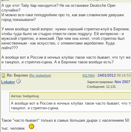
А где этот Табу бар находится? Не на остановке Deutsche Oper
случайно?
И можно все-таки поподробнее про то, как вам славянские девушки
город показывали?
У меня вообще такой вопрос: нужен хороший стриптиз-клуб в Берлине,
чтобы туда было не стыдно отвести свою подругу. Ей интересно - и
мужской стриптиз, и женский. При чем она хочет, чтоб стриптиз был
качественным - как искусство, с элементами акробатики. Куда
пойти???
А вообще вот в России в ночных клубах такое часто бывает, что тут же
и танцпол, и стриптиз-сцена. А в Берлине такое вообще есть?
Re: Берлин
24/01/2012
08:16:53
[
Re: hedgehog
]
#117664
-
Lokator
Nov 2007
Зарегистрирован:
Сообщения: 12,131
Автор: hedgehog
А вообще вот в России в ночных клубах такое часто бывает, что ту
танцпол, и стриптиз-сцена.
Такое "часто бывает" только в самых больших дырах с населением 50
тыс. человек
.