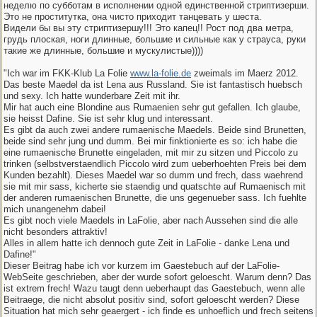
неделю по субботам в исполнении одной единственной стриптизерши.
Это не проститутка, она чисто приходит танцевать у шеста.
Видели бы вы эту стриптизершу!!! Это капец!! Рост под два метра,
грудь плоская, ноги длинные, большие и сильные как у страуса, руки
такие же длинные, большие и мускулистые))))
"Ich war im FKK-Klub La Folie
www.la-folie.de
zweimals im Maerz 2012.
Das beste Maedel da ist Lena aus Russland. Sie ist fantastisch huebsch
und sexy. Ich hatte wunderbare Zeit mit ihr.
Mir hat auch eine Blondine aus Rumaenien sehr gut gefallen. Ich glaube,
sie heisst Dafine. Sie ist sehr klug und interessant.
Es gibt da auch zwei andere rumaenische Maedels. Beide sind Brunetten,
beide sind sehr jung und dumm. Bei mir finktionierte es so: ich habe die
eine rumaenische Brunette eingeladen, mit mir zu sitzen und Piccolo zu
trinken (selbstverstaendlich Piccolo wird zum ueberhoehten Preis bei dem
Kunden bezahlt). Dieses Maedel war so dumm und frech, dass waehrend
sie mit mir sass, kicherte sie staendig und quatschte auf Rumaenisch mit
der anderen rumaenischen Brunette, die uns gegenueber sass. Ich fuehlte
mich unangenehm dabei!
Es gibt noch viele Maedels in LaFolie, aber nach Aussehen sind die alle
nicht besonders attraktiv!
Alles in allem hatte ich dennoch gute Zeit in LaFolie - danke Lena und
Dafine!"
Dieser Beitrag habe ich vor kurzem im Gaestebuch auf der LaFolie-
WebSeite geschrieben, aber der wurde sofort geloescht. Warum denn? Das
ist extrem frech! Wazu taugt denn ueberhaupt das Gaestebuch, wenn alle
Beitraege, die nicht absolut positiv sind, sofort geloescht werden? Diese
Situation hat mich sehr geaergert - ich finde es unhoeflich und frech seitens