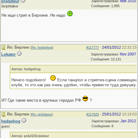
prédateur
Mar 2010
Зарегистрирован:
Сообщения: 1,995
StripWalker
Не ищи стрип в Берлине. Не надо
Re: Берлин
24/01/2012
22:32:15
[
Re: hedgehog
]
#117777
-
Lokator
Nov 2007
Зарегистрирован:
Сообщения: 12,131
Автор: hedgehog
Ничего подобного!
Если танцпол и стриптиз-сцена совмещен
клубе, то это как раз очень удобно, чтобы привести туда девушку.
И? Где такие места в крупных городах РФ
?
Re: Берлин
25/01/2012
10:19:03
[
Re: prédateur
]
#117825
-
hedgehog
Jan 2012
Зарегистрирован:
Сообщения: 8
guest
Автор: pr&#233;dateur