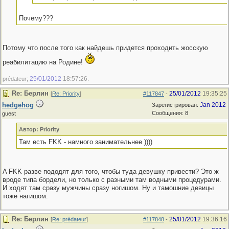
Почему???
Потому что после того как найдешь придется проходить жосскую
реабилитацию на Родине!
25/01/2012
18:57:26
prédateur;
.
Re: Берлин
25/01/2012
19:35:25
[
Re: Priority
]
#117847
-
hedgehog
Jan 2012
Зарегистрирован:
Сообщения: 8
guest
Автор: Priority
Там есть FKK - намного занимательнее ))))
A FKK разве пододят для того, чтобы туда девушку привести? Это ж
вроде типа бордели, но только с разными там водными процедурами.
И ходят там сразу мужчины сразу ногишом. Ну и тамошние девицы
тоже нагишом.
Re: Берлин
25/01/2012
19:36:16
[
Re: prédateur
]
#117848
-