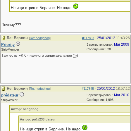
Не ищи стрип в Берлине. Не надо
Почему???
Re: Берлин
25/01/2012
11:43:26
[
Re: hedgehog
]
#117837
-
Priority
Mar 2009
Зарегистрирован:
Сообщения: 528
StripMember
Там есть FKK - намного занимательнее ))))
Re: Берлин
25/01/2012
18:57:12
[
Re: hedgehog
]
#117845
-
prédateur
Mar 2010
Зарегистрирован:
Сообщения: 1,995
StripWalker
Автор: hedgehog
Автор: pr&#233;dateur
Не ищи стрип в Берлине. Не надо