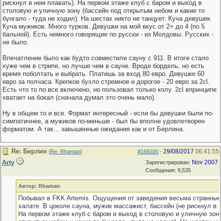
рискнул в нем плавать). На первом этаже клуб с баром и выход в
столовую и уличную зону (бассейн под открытым небом и какие то
бунгало - туда не ходил). На шестах никто не танцует. Куча девушек.
Куча мужиков. Много турков. Девушки на мой вкус от 2+ до 4 (по 5
бальной). Есть немного говорящие по русски - из Молдовы. Русских -
не было.
Впечатление было как будто совместили сауну с 911. В итоге стало
хуже чем в стрипе, но лучше чем в сауне. Вроде бордель, но есть
время поболтать и выбрать. Платишь за вход 80 евро. Девушке 60
евро за полчаса. Крепкое бухло стремное и дорогое - 20 евро за 2cl.
Есть что то по все включено, но пользовал только колу. 2сl впринципе
хватает на бокал (сначала думал это очень мало).
Ну в общем то и все. Формат интересный - если бы девушки были по-
симпатичнее, а мужиков по-меньше - был бы вполне удовлетворен
форматом. А так... завышенные ожидания как и от Берлина.
Re: Берлин
29/08/2017
06:41:55
[
Re: Rhaman
]
#165020
-
Arty
Nov 2007
Зарегистрирован:
Сообщения: 9,535
Автор: Rhaman
Побывал в FKK Artemis. Ощущения от заведения весьма странные
халате. В цоколе сауна, мужик массажист, бассейн (не рискнул в 
На первом этаже клуб с баром и выход в столовую и уличную зону