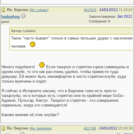
Re: Берлин
24/01/2012
11:43:02
[
Re: Lokator
]
#117670
-
hedgehog
Jan 2012
Зарегистрирован:
Сообщения: 8
guest
Автор: Lokator
Такое "часто бывает" только в самых больших дырах с населением
человек
.
Ничего подобного!
Если танцпол и стриптиз-сцена совмещены в
одном клубе, то это как раз очень удобно, чтобы привести туда
девушку. Ей может быть некомфортно в чисто стриптиз-клубе, куда
только мужчины и ходят.
Я сейчас в Интернете нахожу, что в Берлине тоже есть просто
танцклубы, но в которых есть стриптиз или по крайней мере GoGo -
Адажио, Пульсар, Кактус. Танцпол и стриптиз - это совершенно
нормально, когда это совмещается!
Каково мнение об этих клубах?
Re: Берлин
24/01/2012
20:48:30
[
Re: hedgehog
]
#117768
-