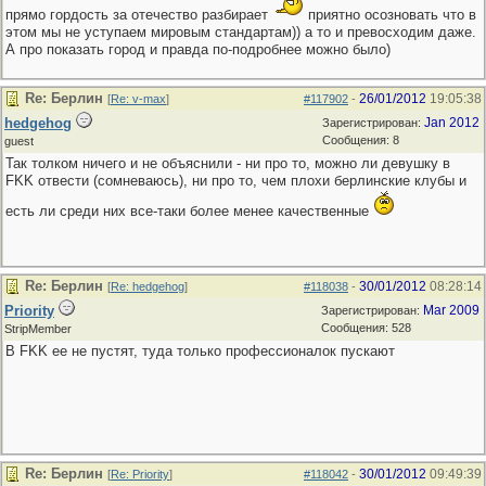
прямо гордость за отечество разбирает
приятно осозновать что в
этом мы не уступаем мировым стандартам)) а то и превосходим даже.
А про показать город и правда по-подробнее можно было)
Re: Берлин
26/01/2012
19:05:38
[
Re: v-max
]
#117902
-
hedgehog
Jan 2012
Зарегистрирован:
Сообщения: 8
guest
Так толком ничего и не объяснили - ни про то, можно ли девушку в
FKK отвести (сомневаюсь), ни про то, чем плохи берлинские клубы и
есть ли среди них все-таки более менее качественные
Re: Берлин
30/01/2012
08:28:14
[
Re: hedgehog
]
#118038
-
Priority
Mar 2009
Зарегистрирован:
Сообщения: 528
StripMember
В FKK ее не пустят, туда только профессионалок пускают
Re: Берлин
30/01/2012
09:49:39
[
Re: Priority
]
#118042
-