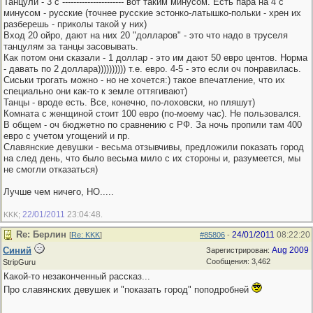
Танцули - 3 с ---------------------- вот таким минусом. Есть пара на 4 с
минусом - русские (точнее русские эстонко-латышко-польки - хрен их
разберешь - приколы такой у них)
Вход 20 ойро, дают на них 20 "долларов" - это что надо в труселя
танцулям за танцы засовывать.
Как потом они сказали - 1 доллар - это им дают 50 евро центов. Норма
- давать по 2 доллара)))))))))) т.е. евро. 4-5 - это если оч понравилась.
Сиськи трогать можно - но не хочется:) такое впечатление, что их
специально они как-то к земле оттягивают)
Танцы - вроде есть. Все, конечно, по-лоховски, но пляшут)
Комната с женщиной стоит 100 евро (по-моему час). Не пользовался.
В общем - оч бюджетно по сравнению с РФ. За ночь пропили там 400
евро с учетом угощений и пр.
Славянские девушки - весьма отзывчивы, предложили показать город
на след день, что было весьма мило с их стороны и, разумеется, мы
не смогли отказаться)
Лучше чем ничего, НО.....
22/01/2011
23:04:48
KKK;
.
Re: Берлин
24/01/2011
08:22:20
[
Re: KKK
]
#85806
-
Синий
Aug 2009
Зарегистрирован:
Сообщения: 3,462
StripGuru
Какой-то незаконченный рассказ...
Про славянских девушек и "показать город" поподробней