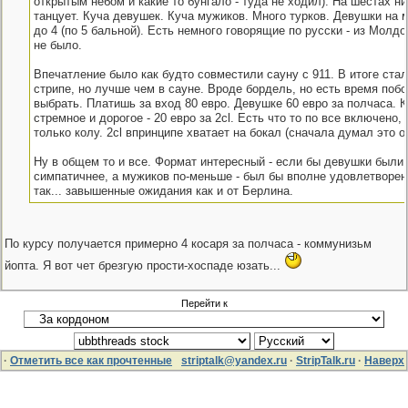
открытым небом и какие то бунгало - туда не ходил). На шестах ни
танцует. Куча девушек. Куча мужиков. Много турков. Девушки на м
до 4 (по 5 бальной). Есть немного говорящие по русски - из Молдо
не было.
Впечатление было как будто совместили сауну с 911. В итоге ста
стрипе, но лучше чем в сауне. Вроде бордель, но есть время побо
выбрать. Платишь за вход 80 евро. Девушке 60 евро за полчаса. 
стремное и дорогое - 20 евро за 2cl. Есть что то по все включено,
только колу. 2сl впринципе хватает на бокал (сначала думал это о
Ну в общем то и все. Формат интересный - если бы девушки были 
симпатичнее, а мужиков по-меньше - был бы вполне удовлетворе
так... завышенные ожидания как и от Берлина.
По курсу получается примерно 4 косаря за полчаса - коммунизьм
йопта. Я вот чет брезгую прости-хоспаде юзать...
Перейти к
·
Отметить все как прочтенные
striptalk@yandex.ru
·
StripTalk.ru
·
Наверх