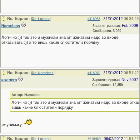
Re: Берлин
31/01/2012
06:34:48
[
Re: Lokator
]
#118068
-
Nameless
Feb 2009
Зарегистрирован:
Сообщения: 3,029
Логично :)) так это и мужикам значит женатым надо во входе
отказывать :)) а то вишь какие блюстители порядку
Re: Берлин
31/01/2012
06:51:42
[
Re: Nameless
]
#118070
-
коллега
Nov 2007
Зарегистрирован:
Сообщения: 12,359
Автор: Nameless
Логично :)) так это и мужикам значит женатым надо во входе отказы
вишь какие блюстители порядку
ржунимагу
Re: Берлин
06/02/2012
11:51:22
[
Re: Lokator
]
#118469
-