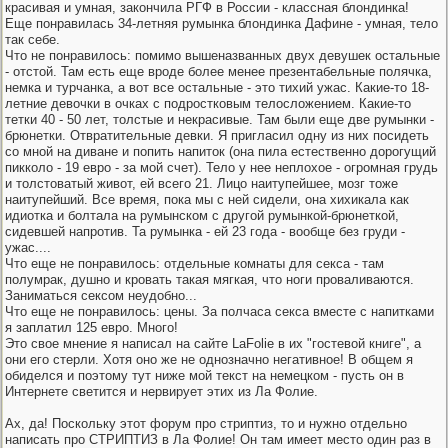
красивая и умная, закончила РГФ в России - классная блондинка!
Еще понравилась 34-летняя румынка блондинка Дафине - умная, тело
так себе.
Что не понравилось: помимо вышеназванных двух девушек остальные
- отстой. Там есть еще вроде более менее презентабельные полячка,
немка и турчанка, а вот все остальные - это тихий ужас. Какие-то 18-
летние девочки в очках с подростковым телосложением. Какие-то
тетки 40 - 50 лет, толстые и некрасивые. Там были еще две румынки -
брюнетки. Отвратительные девки. Я пригласил одну из них посидеть
со мной на диване и попить напиток (она пила естественно дорогущий
пикколо - 19 евро - за мой счет). Тело у нее неплохое - огромная грудь
и толстоватый живот, ей всего 21. Лицо наитупейшее, мозг тоже
наитупейший. Все время, пока мы с ней сидели, она хихикала как
идиотка и болтала на румынском с другой румынкой-брюнеткой,
сидевшей напротив. Та румынка - ей 23 года - вообще без груди -
ужас....
Что еще не понравилось: отдельные комнаты для секса - там
полумрак, душно и кровать такая мягкая, что ноги проваливаются.
Заниматься сексом неудобно...
Что еще не понравилось: цены. За полчаса секса вместе с напитками
я заплатил 125 евро. Много!
Это свое мнение я написал на сайте LaFolie в их "гостевой книге", а
они его стерли. Хотя оно же не однозначно негативное! В общем я
обиделся и поэтому тут ниже мой текст на немецком - пусть он в
Интернете светится и нервирует этих из Ла Фолие.
Ах, да! Поскольку этот форум про стриптиз, то и нужно отдельно
написать про СТРИПТИЗ в Ла Фолие! Он там имеет место один раз в