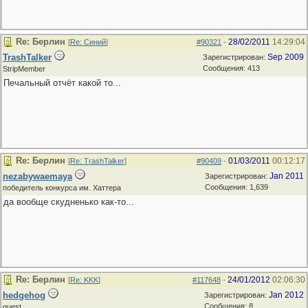
Re: Берлин
28/02/2011
14:29:04
[
Re: Синий
]
#90321
-
TrashTalker
Sep 2009
Зарегистрирован:
Сообщения: 413
StripMember
Печальный отчёт какой то...
Re: Берлин
01/03/2011
00:12:17
[
Re: TrashTalker
]
#90409
-
nezabywaemaya
Jan 2011
Зарегистрирован:
Сообщения: 1,639
победитель конкурса им. Хаттера
да вообще скудненько как-то...
Re: Берлин
24/01/2012
02:06:30
[
Re: KKK
]
#117648
-
hedgehog
Jan 2012
Зарегистрирован:
Сообщения: 8
guest