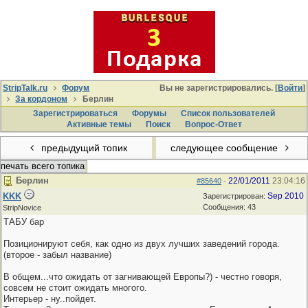
StripTalk.ru
Форум
Вы не зарегистрировались. [
Войти
]
За кордоном
Берлин
Зарегистрироваться
Форумы
Список пользователей
Активные темы
Поиcк
Вопрос-Ответ
предыдущий топик
следующее сообщение
печать всего топика
Берлин
22/01/2011
23:04:16
#85640
-
KKK
Sep 2010
Зарегистрирован:
Сообщения: 43
StripNovice
ТАБУ бар
Позиционируют себя, как одно из двух лучших заведений города.
(второе - забыл название)
В общем...что ожидать от загнивающей Европы?) - честно говоря,
совсем не стоит ожидать многого.
Интерьер - ну..пойдет.