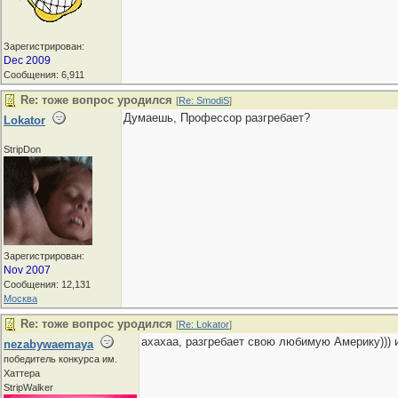
Зарегистрирован:
Dec 2009
Сообщения: 6,911
Re: тоже вопрос уродился
[
Re: SmodiS
]
Думаешь, Профессор разгребает?
Lokator
StripDon
Зарегистрирован:
Nov 2007
Сообщения: 12,131
Москва
Re: тоже вопрос уродился
[
Re: Lokator
]
ахахаа, разгребает свою любимую Америку))) и
nezabywaemaya
победитель конкурса им.
Хаттера
StripWalker