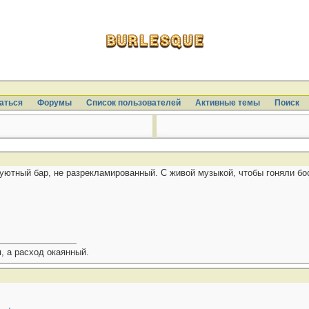
аться
Форумы
Список пользователей
Активные темы
Поиcк
уютный бар, не разрекламированный. С живой музыкой, чтобы гоняли бос
, а расход окаянный.