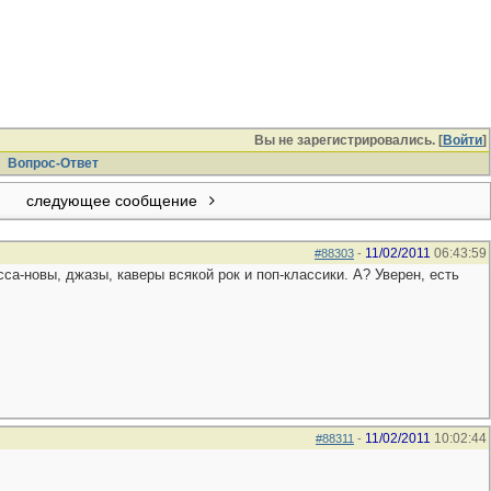
Вы не зарегистрировались. [
Войти
]
Вопрос-Ответ
следующее сообщение
11/02/2011
06:43:59
#88303
-
са-новы, джазы, каверы всякой рок и поп-классики. А? Уверен, есть
11/02/2011
10:02:44
#88311
-