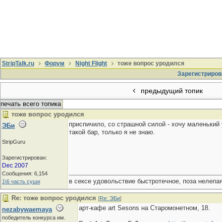
StripTalk.ru
Форум
Night Flight
тоже вопрос уродился
Зарегистриров
предыдущий топик
печать всего топика
тоже вопрос уродился
приспичило, со страшной силой - хочу маленький 
ЭБи
такой бар, только я не знаю.
StripGuru
Зарегистрирован:
Dec 2007
Сообщения: 6,154
в сексе удовольствие быстротечное, поза нелепая
1\6 часть суши
Re: тоже вопрос уродился
[
Re: ЭБи
]
арт-кафе art Sesons на Старомонетном, 18.
nezabywaemaya
победитель конкурса им.