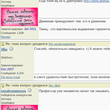
Ещё ArteFaq на Б.Дмитровке
http://www.artefaq.
Хаттера
StripWalker
Движение принадлежит тем, кто в движении.
Jan 2011
Танец - это вертикальное выражение горизон
Зарегистрирован:
Сообщения: 1,639
Москва
Re: тоже вопрос уродился
[
Re: nezabywaemaya
]
Спасибо, обязательно наведаюсь =) А можно теб
ЭБи
StripGuru
Зарегистрирован:
Dec 2007
Сообщения: 6,154
в сексе удовольствие быстротечное, поза нелепая
1\6 часть суши
Re: тоже вопрос уродился
[
Re: ЭБи
]
nezabywaemaya
Профессор уже незаметно начал так называть
победитель конкурса им.
Хаттера
StripWalker