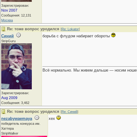
Зарегистрирован:
Nov 2007
Сообщения: 12,131
Москва
Re: тоже вопрос уродился
[
Re: Lokator
]
Синий
борьба с флудом набирает обороты
StripGuru
Всё нормально. Мы живем дальше — носим ношен
Зарегистрирован:
Aug 2009
Сообщения: 3,462
Re: тоже вопрос уродился
[
Re: Синий
]
nezabywaemaya
хех
победитель конкурса им.
Хаттера
StripWalker