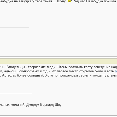
забудка не забудка у тебя такая.... Шучу.
Рад что Незабудка пришла 
нь. Владельцы - творческие люди. Чтобы получить карту заведения на
, адм-ом шоу-программ и т.д.). Их первое место открытое было и есть
h
г. Артефак более солидный. Хотя по программам своим и концептуальны
тальных желаний. Джордж Бернард Шоу