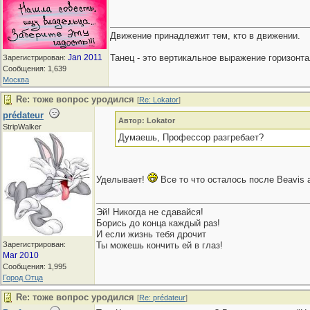
Движение принадлежит тем, кто в движении.
Jan 2011
Танец - это вертикальное выражение горизон
Зарегистрирован:
Сообщения: 1,639
Москва
Re: тоже вопрос уродился
[
Re: Lokator
]
prédateur
Автор: Lokator
StripWalker
Думаешь, Профессор разгребает?
Уделывает!
Все то что осталось после Beavis a
Эй! Никогда не сдавайся!
Борись до конца каждый раз!
И если жизнь тебя дрочит
Зарегистрирован:
Ты можешь кончить ей в глаз!
Mar 2010
Сообщения: 1,995
Город Отца
Re: тоже вопрос уродился
[
Re: prédateur
]