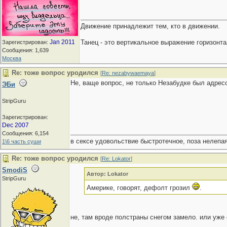
Движение принадлежит тем, кто в движении.
Jan 2011
Танец - это вертикальное выражение горизон
Зарегистрирован:
Сообщения: 1,639
Москва
Re: тоже вопрос уродился
[
Re: nezabywaemaya
]
Не, ваще вопрос, не только Незабудке был адресо
ЭБи
StripGuru
Зарегистрирован:
Dec 2007
Сообщения: 6,154
в сексе удовольствие быстротечное, поза нелепая
1\6 часть суши
Re: тоже вопрос уродился
[
Re: Lokator
]
SmodiS
Автор: Lokator
StripGuru
Америке, говорят, дефолт грозил
.
не, там вроде полстраны снегом замело. или уже