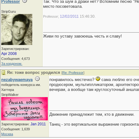
Professor
Так. Что за шум а драки нет? Вспомним песню "Не
место посоветовала.
StripGuru
12/02/2011
15:46:30
Professor;
.
Живи по уставу завоюешь честь и славу!
Зарегистрирован:
Apr 2008
Сообщения: 4,673
За кордоном.
Re: тоже вопрос уродился
[
Re: Professor
]
nezabywaemaya
понравилось местечко?
сама люблю его оче
продюсером, мультиплликатором, архитектором
победитель конкурса им.
вечерам, а вообще там круглосуточный аншла
Хаттера
StripWalker
Движение принадлежит тем, кто в движении.
Jan 2011
Танец - это вертикальное выражение горизон
Зарегистрирован:
Сообщения: 1,639
Москва