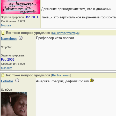
Движение принадлежит тем, кто в движении.
Jan 2011
Танец - это вертикальное выражение горизон
Зарегистрирован:
Сообщения: 1,639
Москва
Re: тоже вопрос уродился
[
Re: nezabywaemaya
]
Профессор чёта пропал
Nameless
StripGuru
Зарегистрирован:
Feb 2009
Сообщения: 3,029
Moscow
Re: тоже вопрос уродился
[
Re: Nameless
]
Lokator
Америке, говорят, дефолт грозил
.
StripDon