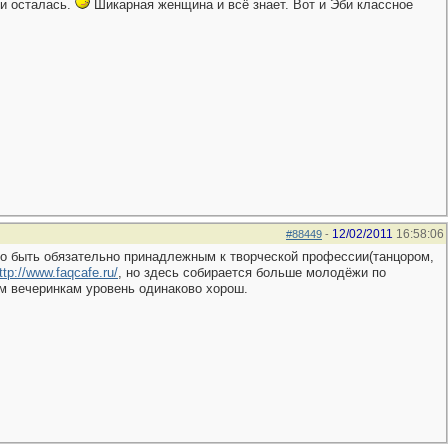
и осталась.
Шикарная женщина и всё знает. Вот и Эби классное
12/02/2011
16:58:06
#88449
-
до быть обязательно принадлежным к творческой профессии(танцором,
ttp://www.faqcafe.ru/
, но здесь собирается больше молодёжи по
м вечеринкам уровень одинаково хорош.