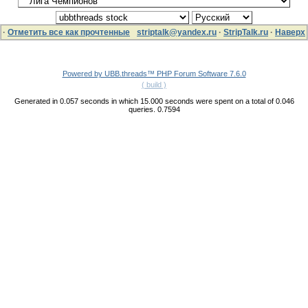
·
Отметить все как прочтенные
striptalk@yandex.ru
·
StripTalk.ru
·
Наверх
Powered by UBB.threads™ PHP Forum Software 7.6.0
( build )
Generated in 0.057 seconds in which 15.000 seconds were spent on a total of 0.046
queries. 0.7594