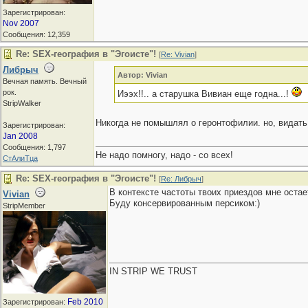
Зарегистрирован:
Nov 2007
Сообщения: 12,359
Re: SEX-география в "Эгоисте"!
[
Re: Vivian
]
Либрыч
Автор: Vivian
Вечная память. Вечный
рок.
Иээх!!.. а старушка Вивиан еще годна...!
StripWalker
Никогда не помышлял о геронтофилии. но, видать, 
Зарегистрирован:
Jan 2008
Сообщения: 1,797
Не надо помногу, надо - со всех!
СтАлиТца
Re: SEX-география в "Эгоисте"!
[
Re: Либрыч
]
В контексте частоты твоих приездов мне остае
Vivian
Буду консервированным персиком:)
StripMember
IN STRIP WE TRUST
Feb 2010
Зарегистрирован: