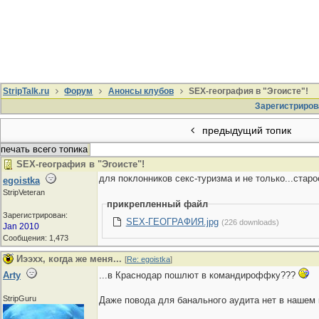
StripTalk.ru
Форум
Анонсы клубов
SEX-география в "Эгоисте"!
Зарегистриров
предыдущий топик
печать всего топика
SEX-география в "Эгоисте"!
для поклонников секс-туризма и не только...стар
egoistka
StripVeteran
прикрепленный файл
Зарегистрирован:
SEX-ГЕОГРАФИЯ.jpg
(226 downloads)
Jan 2010
Сообщения: 1,473
Иээхх, когда же меня...
[
Re: egoistka
]
Arty
...в Краснодар пошлют в командироффку???
StripGuru
Даже повода для банального аудита нет в нашем