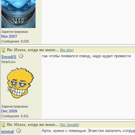
Зарегистрирован:
Nov 2007
Сообщения: 9,535
Re: Иээхх, когда же меня...
[
Re: Arty
]
так чтобы появился повод, надо аудит провести
SmodiS
StripGuru
Зарегистрирован:
Dec 2009
Сообщения: 6,911
Re: Иээхх, когда же меня...
[
Re: SmodiS
]
Арти, нужно с помощью Эгоистки запалить сотрудн
einmal