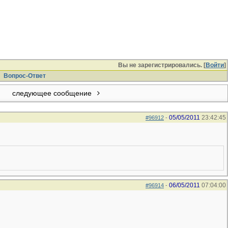
Вы не зарегистрировались. [
Войти
]
Вопрос-Ответ
следующее сообщение
05/05/2011
23:42:45
#96912
-
06/05/2011
07:04:00
#96914
-