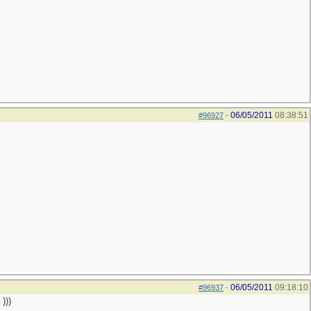
06/05/2011
08:38:51
#96927
-
06/05/2011
09:18:10
#96937
-
)))