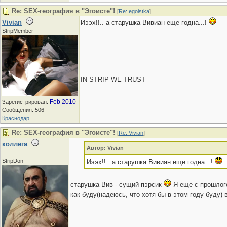
Re: SEX-география в "Эгоисте"!
[
Re: egoistka
]
Vivian
Иээх!!.. а старушка Вивиан еще годна...!
StripMember
IN STRIP WE TRUST
Feb 2010
Зарегистрирован:
Сообщения: 506
Краснодар
Re: SEX-география в "Эгоисте"!
[
Re: Vivian
]
коллега
Автор: Vivian
StripDon
Иээх!!.. а старушка Вивиан еще годна...!
старушка Вив - сущий пэрсик
Я еще с прошлог
как буду(надеюсь, что хотя бы в этом году буду)