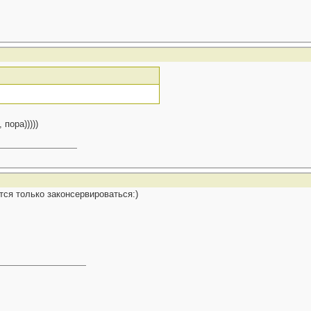
пора)))))
тся только законсервироваться:)