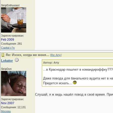
StripEnthusiast
Зарегистрирован:
Feb 2009
Сообщения: 281
Capital c?o
Re: Иээхх, когда же меня...
[
Re: Arty
]
Lokator
Автор: Arty
StripDon
...в Краснодар пошлют в командироффку??
Даже повода для банального аудита нет в н
Придется искать...
Слушай, я ж ведь нашёл повод в своё время. Пр
Зарегистрирован:
Nov 2007
Сообщения: 12,131
Москва