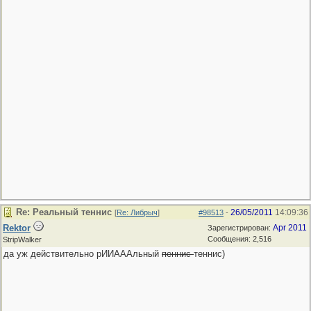
Re: Реальный теннис
26/05/2011
14:09:36
[
Re: Либрыч
]
#98513
-
Rektor
Apr 2011
Зарегистрирован:
Сообщения: 2,516
StripWalker
да уж действительно рИИАААльный
пеннис
теннис)