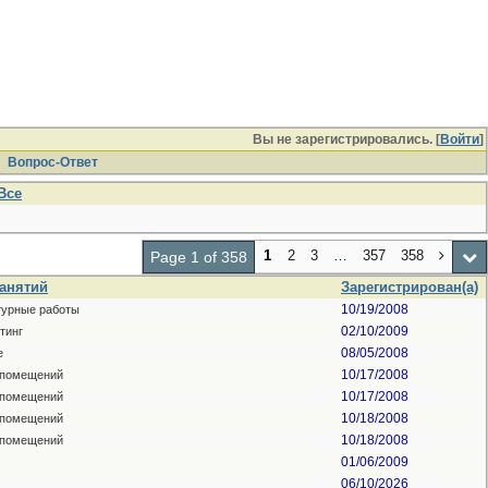
Вы не зарегистрировались. [
Войти
]
Вопрос-Ответ
Все
1
2
3
…
357
358
Page 1 of 358
занятий
Зарегистрирован(а)
10/19/2008
турные работы
02/10/2009
тинг
08/05/2008
e
10/17/2008
 помещений
10/17/2008
 помещений
10/18/2008
 помещений
10/18/2008
 помещений
01/06/2009
06/10/2026