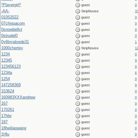
*Playergirl*
guest
0
-AA-
StripNovice
3
01052022
guest
0
07chiguacom
guest
0
0snowbellvt
guest
0
0strudel0
guest
0
0y6loyalsede31
guest
1
1000chertey
StripNovice
1
1234
guest
0
12345
guest
9
123456123
guest
0
1234a
guest
6
1254
guest
0
147258369
guest
9
153624
guest
0
160983XXXandrew
guest
0
167
guest
0
170261
guest
0
17hlw
guest
0
187
guest
0
18heiliaowang
guest
0
1Hlu
guest
0