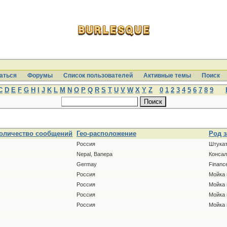
аться
Форумы
Список пользователей
Активные темы
Поиcк
C
D
E
F
G
H
I
J
K
L
M
N
O
P
Q
R
S
T
U
V
W
X
Y
Z
0
1
2
3
4
5
6
7
8
9
оличество сообщений
Гео-расположение
Род 
Россия
Штука
Nepal, Banepa
Консал
Germay
Financ
Россия
Мойка
Россия
Мойка
Россия
Мойка
Россия
Мойка