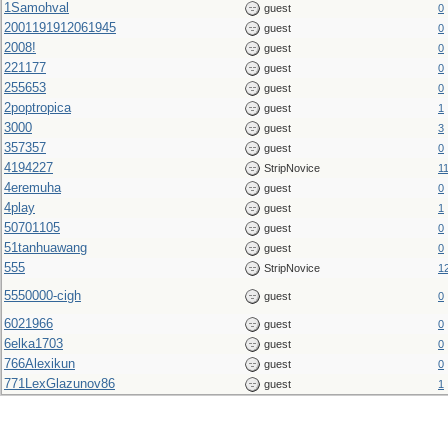
1Samohval
guest
0
2001191912061945
guest
0
2008!
guest
0
221177
guest
0
255653
guest
0
2poptropica
guest
1
3000
guest
3
357357
guest
0
4194227
StripNovice
1
4eremuha
guest
0
4play
guest
1
50701105
guest
0
51tanhuawang
guest
0
555
StripNovice
1
5550000-cigh
guest
0
6021966
guest
0
6elka1703
guest
0
766Alexikun
guest
0
771LexGlazunov86
guest
1