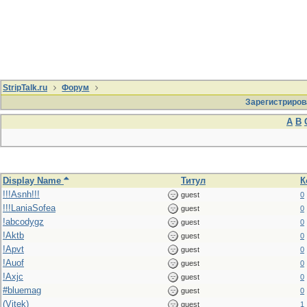
StripTalk.ru
Форум
Зарегистриров
A
B
Display Name
Титул
К
!!!Asnh!!!
guest
0
!!!LaniaSofea
guest
0
!abcodygz
guest
0
!Aktb
guest
0
!Apvt
guest
0
!Auof
guest
0
!Axjc
guest
0
#bluemag
guest
0
(Vitek)
guest
1