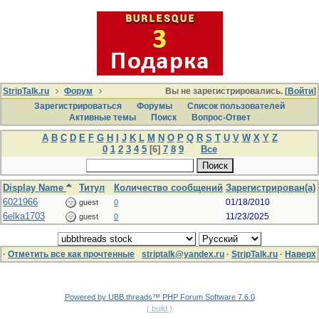
StripTalk.ru
Форум
Вы не зарегистрировались. [
Войти
]
Зарегистрироваться
Форумы
Список пользователей
Активные темы
Поиcк
Вопрос-Ответ
A
B
C
D
E
F
G
H
I
J
K
L
M
N
O
P
Q
R
S
T
U
V
W
X
Y
Z
0
1
2
3
4
5
[6]
7
8
9
Все
Display Name
Титул
Количество сообщений
Зарегистрирован(а)
6021966
01/18/2010
guest
0
6elka1703
11/23/2025
guest
0
·
Отметить все как прочтенные
striptalk@yandex.ru
·
StripTalk.ru
·
Наверх
Powered by UBB.threads™ PHP Forum Software 7.6.0
( build )