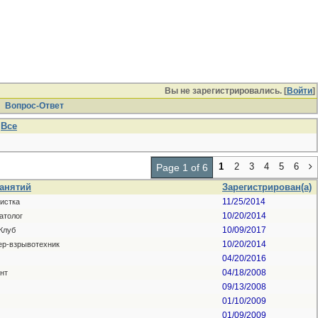
Вы не зарегистрировались. [
Войти
]
Вопрос-Ответ
Все
1
2
3
4
5
6
Page 1 of 6
занятий
Зарегистрирован(а)
11/25/2014
истка
10/20/2014
атолог
10/09/2017
Клуб
10/20/2014
р-взрывотехник
04/20/2016
04/18/2008
нт
09/13/2008
01/10/2009
01/09/2009