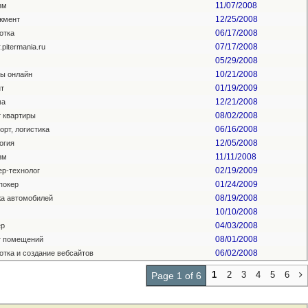
11/07/2008
зм
12/25/2008
жмент
06/17/2008
отка
07/17/2008
r.pitermania.ru
05/29/2008
10/21/2008
ы онлайн
01/19/2009
т
12/21/2008
ма
08/02/2008
 квартиры
06/16/2008
орт, логистика
12/05/2008
огия
11/11/2008
зм
02/19/2009
р-технолог
01/24/2009
 покер
08/19/2008
а автомобилей
10/10/2008
04/03/2008
ер
08/01/2008
т помещений
06/02/2008
отка и создание вебсайтов
1
2
3
4
5
6
Page 1 of 6