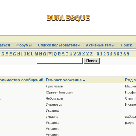
аться
Форумы
Список пользователей
Активные темы
Поиcк
C
D
E
F
G
H
I
J
K
L
M
N
O
[P]
Q
R
S
T
U
V
W
X
Y
Z
0
1
2
3
4
5
6
7
8
9
оличество сообщений
Гео-расположение
Род 
Ярославль
Машин
Юрьев-Польский
Профп
1
Чебоксары
Стрип 
Ульяновск
Инжене
Украина
украина
лабора
Украина
радио
Украина
Украина