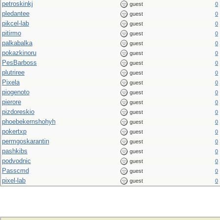
petroskinkj
guest
0
pledantee
guest
0
pikcel-lab
guest
0
pitirmo
guest
0
palkabalka
guest
0
pokazkinoru
guest
0
PesBarboss
guest
0
plutriree
guest
0
Pixela
guest
0
piogenoto
guest
0
pierore
guest
0
pizdoreskio
guest
0
phoebekernshohyh
guest
0
pokertxp
guest
0
permgoskarantin
guest
0
pashkibs
guest
0
podvodnic
guest
0
Passcmd
guest
0
pixel-lab
guest
0