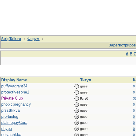
StripTalk.ru
Форум
Зарегистриров
A
B
Display Name
Титул
К
puffyvagrant34
guest
0
protectivezone1
guest
0
Private Club
Клуб
3
phobicpregnancy
guest
0
prssttkkva
guest
0
pro-biolog
guest
0
plalmopayCora
guest
0
phype
guest
0
polyachkka
guest
0