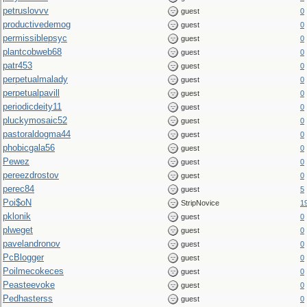
petruslovvv
guest
0
productivedemog
guest
0
permissiblepsyc
guest
0
plantcobweb68
guest
0
patr453
guest
0
perpetualmalady
guest
0
perpetualpavill
guest
0
periodicdeity11
guest
0
pluckymosaic52
guest
0
pastoraldogma44
guest
0
phobicgala56
guest
0
Pewez
guest
0
pereezdrostov
guest
0
perec84
guest
5
Poi$oN
StripNovice
1
pklonik
guest
0
plweget
guest
0
pavelandronov
guest
0
PcBlogger
guest
0
Poilmecokeces
guest
0
Peasteevoke
guest
0
Pedhasterss
guest
0