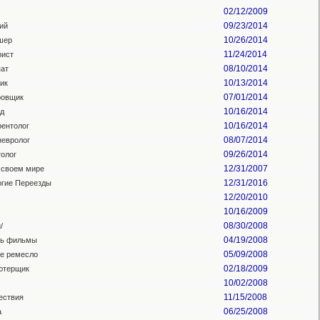
02/12/2009
09/23/2014
ий
10/26/2014
шер
11/24/2014
рист
08/10/2014
ат
10/13/2014
ик
07/01/2014
ровщик
10/16/2014
д
10/16/2014
ентолог
08/07/2014
евролог
09/26/2014
олог
12/31/2007
 своем мире
12/31/2016
гие Переезды
12/20/2010
10/16/2009
08/30/2008
/
04/19/2008
ть фильмы
05/09/2008
е ремесло
02/18/2009
ютерщик
10/02/2008
11/15/2008
ествия
06/25/2008
а