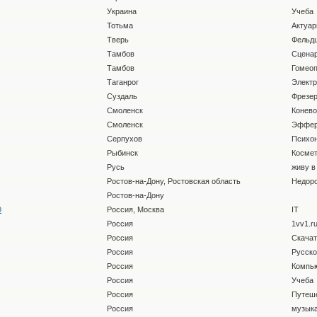
Украина
Учеба
Тотьма
Актуар
Тверь
Фельд
Тамбов
Сцена
Тамбов
Гомеоп
Таганрог
Электр
Суздаль
Фрезе
Смоленск
Конево
Смоленск
Эффер
Серпухов
Психон
Рыбинск
Космет
Русь
живу в
Ростов-на-Дону, Ростовская область
Недоро
Ростов-на-Дону
9
Россия, Москва
IT
Россия
1vv1.ru
Россия
Скача
Россия
Русско
Россия
Компь
Россия
Учеба
Россия
Путеш
Россия
музык