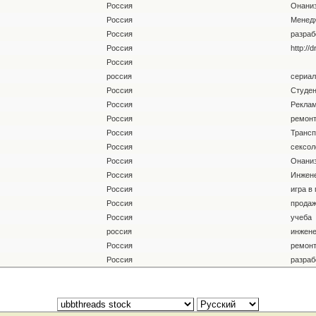
Россия
Онани
Россия
Менед
Россия
разраб
Россия
http://d
Россия
россия
сериал
Россия
Студен
Россия
Рекла
Россия
ремонт
Россия
Трансп
Россия
сексол
Россия
Онани
Россия
Инжене
Россия
игра в
Россия
продаж
Россия
учеба
россия
инжен
Россия
ремон
Россия
разраб