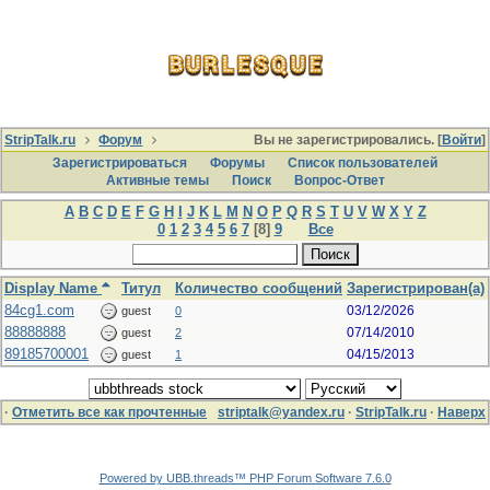
StripTalk.ru
Форум
Вы не зарегистрировались. [
Войти
]
Зарегистрироваться
Форумы
Список пользователей
Активные темы
Поиcк
Вопрос-Ответ
A
B
C
D
E
F
G
H
I
J
K
L
M
N
O
P
Q
R
S
T
U
V
W
X
Y
Z
0
1
2
3
4
5
6
7
[8]
9
Все
Display Name
Титул
Количество сообщений
Зарегистрирован(а)
84cg1.com
03/12/2026
guest
0
88888888
07/14/2010
guest
2
89185700001
04/15/2013
guest
1
·
Отметить все как прочтенные
striptalk@yandex.ru
·
StripTalk.ru
·
Наверх
Powered by UBB.threads™ PHP Forum Software 7.6.0