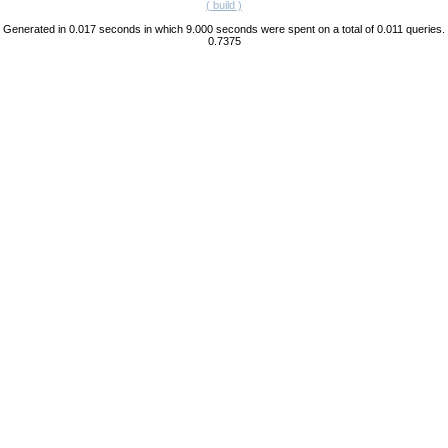
( build )
Generated in 0.017 seconds in which 9.000 seconds were spent on a total of 0.011 queries.
0.7375