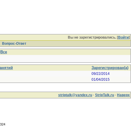
Вы не зарегистрировались. [
Войти
]
Вопрос-Ответ
Все
занятий
Зарегистрирован(а)
09/22/2014
01/04/2015
striptalk@yandex.ru
·
StripTalk.ru
·
Наверх
7324