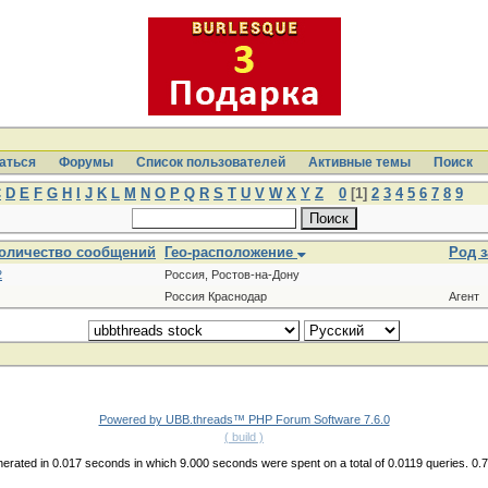
аться
Форумы
Список пользователей
Активные темы
Поиcк
C
D
E
F
G
H
I
J
K
L
M
N
O
P
Q
R
S
T
U
V
W
X
Y
Z
0
[1]
2
3
4
5
6
7
8
9
оличество сообщений
Гео-расположение
Род 
2
Россия, Ростов-на-Дону
Россия Краснодар
Агент
Powered by UBB.threads™ PHP Forum Software 7.6.0
( build )
erated in 0.017 seconds in which 9.000 seconds were spent on a total of 0.0119 queries. 0.