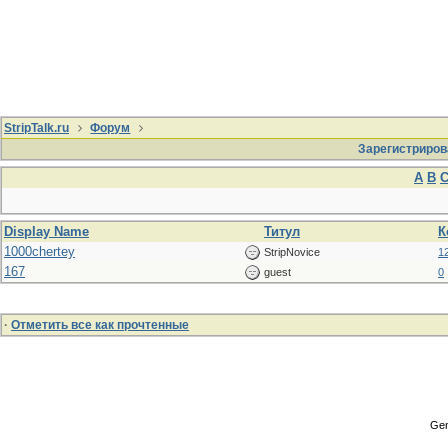
StripTalk.ru
Форум
Зарегистриров
A
B
Display Name
Титул
К
1000chertey
StripNovice
1
167
guest
0
·
Отметить все как прочтенные
Gen