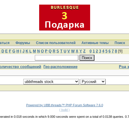
аться
Форумы
Список пользователей
Активные темы
Поиcк
C
D
E
F
G
H
I
J
K
L
M
N
O
P
Q
R
S
T
U
V
W
X
Y
Z
0
1
2
3
4
5
6
7
8
[9]
оличество сообщений
Гео-расположение
Род 
Powered by UBB.threads™ PHP Forum Software 7.6.0
( build )
erated in 0.018 seconds in which 9.000 seconds were spent on a total of 0.0138 queries. 0.