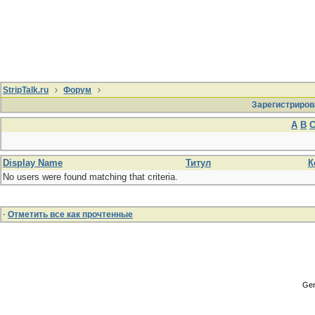
StripTalk.ru
Форум
Зарегистриров
A
B
Display Name
Титул
К
No users were found matching that criteria.
·
Отметить все как прочтенные
Gen