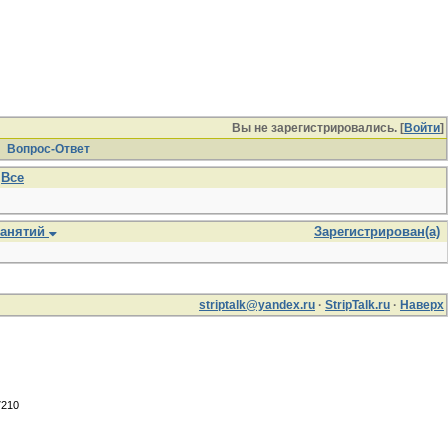
Вы не зарегистрировались. [
Войти
]
Вопрос-Ответ
Все
занятий
Зарегистрирован(а)
striptalk@yandex.ru
·
StripTalk.ru
·
Наверх
7210