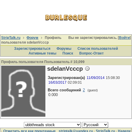
StripTalk.ru
Форум
Профиль
Вы не зарегистрировались. [
Войти
]
пользователя sdelanVcccp
Зарегистрироваться
Форумы
Список пользователей
Активные темы
Поиcк
Вопрос-Ответ
Профиль пользователя Пользователь # 10,099
sdelanVcccp
Зарегистрирован(а)
11/09/2014
15:08:30
16/03/2017
02:09:01
Всего сообщений
2
(guest)
0.000
·
Отметить все как прочтенные
striptalk@yandex.ru
·
StripTalk.ru
·
Наверх