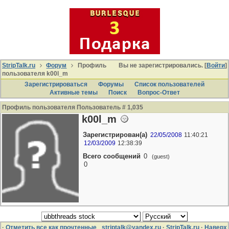
StripTalk.ru
Форум
Профиль
Вы не зарегистрировались. [
Войти
]
пользователя k00l_m
Зарегистрироваться
Форумы
Список пользователей
Активные темы
Поиcк
Вопрос-Ответ
Профиль пользователя Пользователь # 1,035
k00l_m
Зарегистрирован(а)
22/05/2008
11:40:21
12/03/2009
12:38:39
Всего сообщений
0
(guest)
0
·
Отметить все как прочтенные
striptalk@yandex.ru
·
StripTalk.ru
·
Наверх