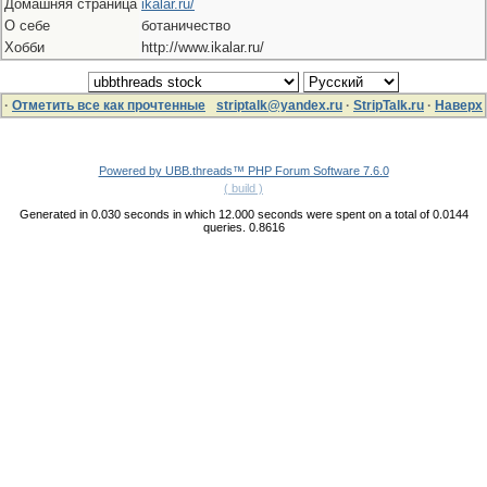
Домашняя страница
ikalar.ru/
О себе
ботаничество
Хобби
http://www.ikalar.ru/
·
Отметить все как прочтенные
striptalk@yandex.ru
·
StripTalk.ru
·
Наверх
Powered by UBB.threads™ PHP Forum Software 7.6.0
( build )
Generated in 0.030 seconds in which 12.000 seconds were spent on a total of 0.0144
queries. 0.8616