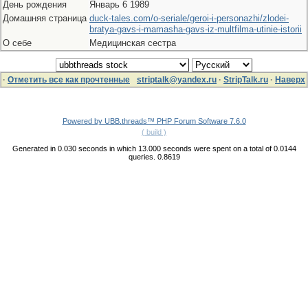
День рождения
Январь 6 1989
Домашняя страница
duck-tales.com/o-seriale/geroi-i-personazhi/zlodei-
bratya-gavs-i-mamasha-gavs-iz-multfilma-utinie-istorii
О себе
Медицинская сестра
·
Отметить все как прочтенные
striptalk@yandex.ru
·
StripTalk.ru
·
Наверх
Powered by UBB.threads™ PHP Forum Software 7.6.0
( build )
Generated in 0.030 seconds in which 13.000 seconds were spent on a total of 0.0144
queries. 0.8619