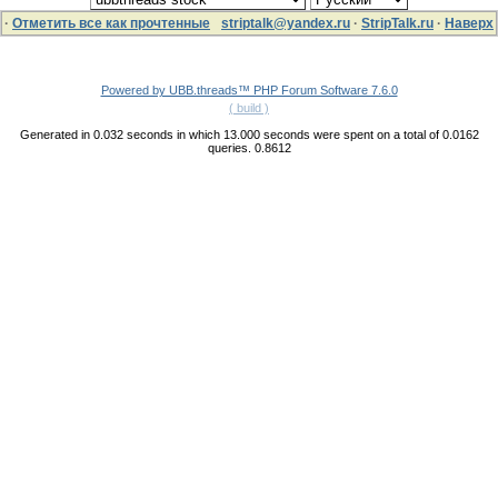
·
Отметить все как прочтенные
striptalk@yandex.ru
·
StripTalk.ru
·
Наверх
Powered by UBB.threads™ PHP Forum Software 7.6.0
( build )
Generated in 0.032 seconds in which 13.000 seconds were spent on a total of 0.0162
queries. 0.8612