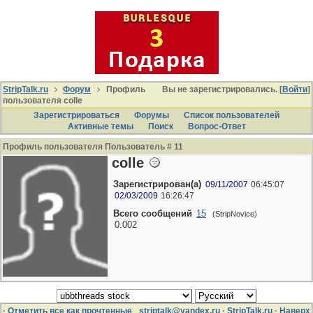
StripTalk.ru
Форум
Профиль
Вы не зарегистрировались. [
Войти
]
пользователя colle
Зарегистрироваться
Форумы
Список пользователей
Активные темы
Поиcк
Вопрос-Ответ
Профиль пользователя Пользователь # 11
colle
Зарегистрирован(а)
09/11/2007
06:45:07
02/03/2009
16:26:47
Всего сообщений
15
(StripNovice)
0.002
·
Отметить все как прочтенные
striptalk@yandex.ru
·
StripTalk.ru
·
Наверх