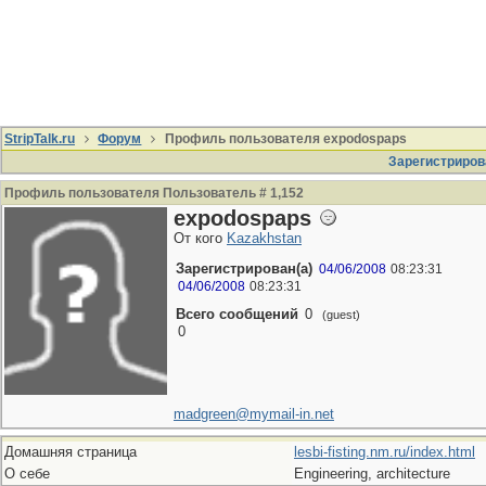
StripTalk.ru
Форум
Профиль пользователя expodospaps
Зарегистриров
Профиль пользователя Пользователь # 1,152
expodospaps
От кого
Kazakhstan
Зарегистрирован(а)
04/06/2008
08:23:31
04/06/2008
08:23:31
Всего сообщений
0
(guest)
0
madgreen@mymail-in.net
Домашняя страница
lesbi-fisting.nm.ru/index.html
О себе
Engineering, architecture