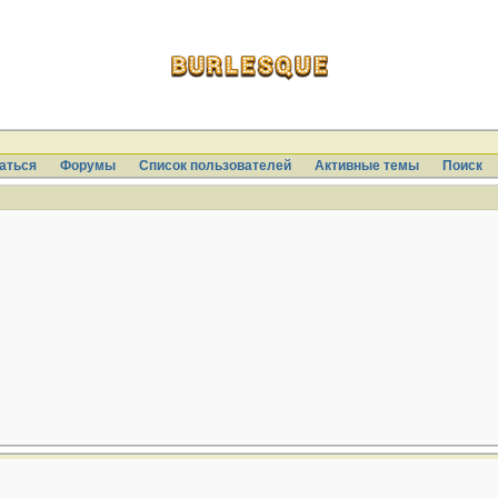
аться
Форумы
Список пользователей
Активные темы
Поиcк