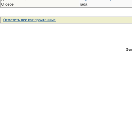
О себе
rada
·
Отметить все как прочтенные
Gene