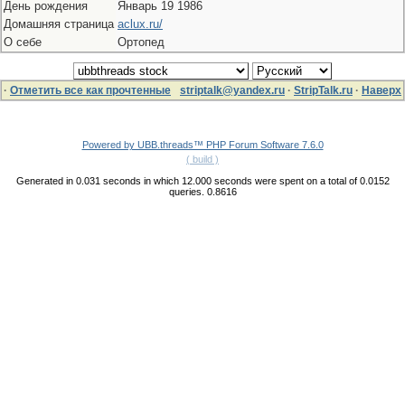
День рождения
Январь 19 1986
Домашняя страница
aclux.ru/
О себе
Ортопед
·
Отметить все как прочтенные
striptalk@yandex.ru
·
StripTalk.ru
·
Наверх
Powered by UBB.threads™ PHP Forum Software 7.6.0
( build )
Generated in 0.031 seconds in which 12.000 seconds were spent on a total of 0.0152
queries. 0.8616