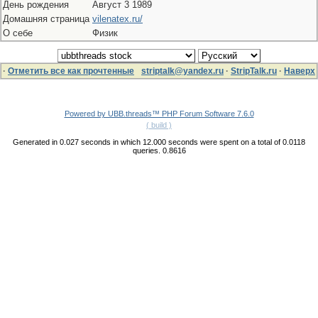
День рождения
Aвгуст 3 1989
Домашняя страница
vilenatex.ru/
О себе
Физик
·
Отметить все как прочтенные
striptalk@yandex.ru
·
StripTalk.ru
·
Наверх
Powered by UBB.threads™ PHP Forum Software 7.6.0
( build )
Generated in 0.027 seconds in which 12.000 seconds were spent on a total of 0.0118
queries. 0.8616