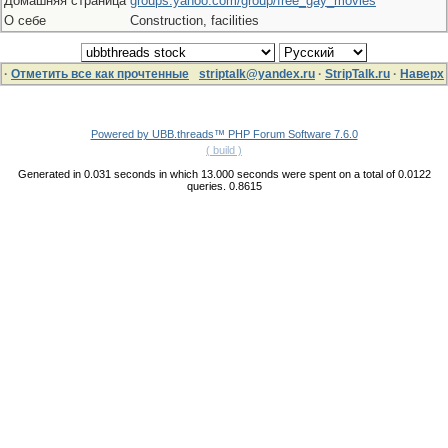
Домашняя страница
groups.yahoo.com/group/free_gay_movies
О себе
Construction, facilities
·
Отметить все как прочтенные
striptalk@yandex.ru
·
StripTalk.ru
·
Наверх
Powered by UBB.threads™ PHP Forum Software 7.6.0
( build )
Generated in 0.031 seconds in which 13.000 seconds were spent on a total of 0.0122
queries. 0.8615