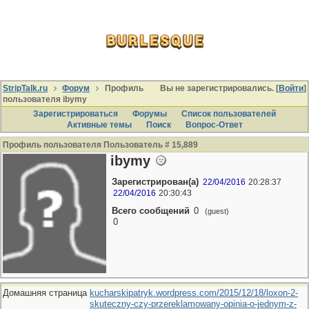
StripTalk.ru
Форум
Профиль
Вы не зарегистрировались. [
Войти
]
пользователя ibymy
Зарегистрироваться
Форумы
Список пользователей
Активные темы
Поиcк
Вопрос-Ответ
Профиль пользователя Пользователь # 15,889
ibymy
Зарегистрирован(а)
22/04/2016
20:28:37
22/04/2016
20:30:43
Всего сообщений
0
(guest)
0
Домашняя страница
kucharskipatryk.wordpress.com/2015/12/18/loxon-2-
skuteczny-czy-przereklamowany-opinia-o-jednym-z-