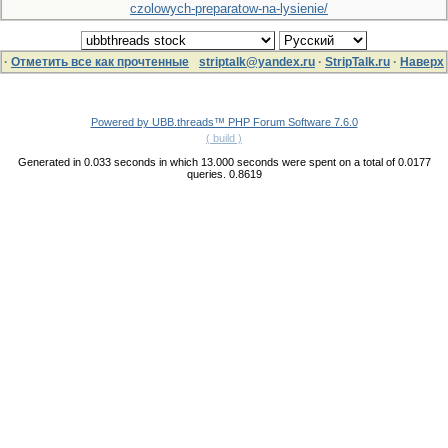
czolowych-preparatow-na-lysienie/
·
Отметить все как прочтенные
striptalk@yandex.ru
·
StripTalk.ru
·
Наверх
Powered by UBB.threads™ PHP Forum Software 7.6.0
( build )
Generated in 0.033 seconds in which 13.000 seconds were spent on a total of 0.0177
queries. 0.8619