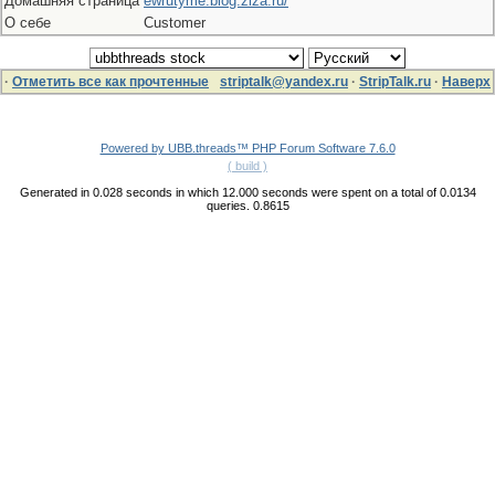
Домашняя страница
ewrutyme.blog.ziza.ru/
О себе
Customer
·
Отметить все как прочтенные
striptalk@yandex.ru
·
StripTalk.ru
·
Наверх
Powered by UBB.threads™ PHP Forum Software 7.6.0
( build )
Generated in 0.028 seconds in which 12.000 seconds were spent on a total of 0.0134
queries. 0.8615