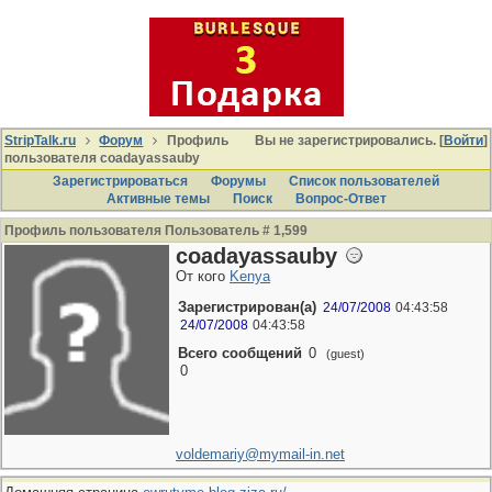
StripTalk.ru
Форум
Профиль
Вы не зарегистрировались. [
Войти
]
пользователя coadayassauby
Зарегистрироваться
Форумы
Список пользователей
Активные темы
Поиcк
Вопрос-Ответ
Профиль пользователя Пользователь # 1,599
coadayassauby
От кого
Kenya
Зарегистрирован(а)
24/07/2008
04:43:58
24/07/2008
04:43:58
Всего сообщений
0
(guest)
0
voldemariy@mymail-in.net