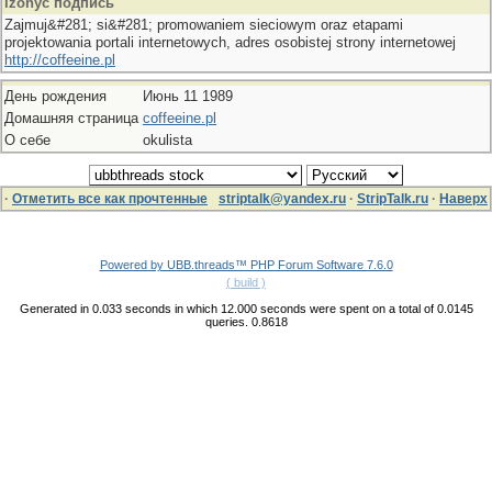
izohyc подпись
Zajmuj&#281; si&#281; promowaniem sieciowym oraz etapami
projektowania portali internetowych, adres osobistej strony internetowej
http://coffeeine.pl
День рождения
Июнь 11 1989
Домашняя страница
coffeeine.pl
О себе
okulista
·
Отметить все как прочтенные
striptalk@yandex.ru
·
StripTalk.ru
·
Наверх
Powered by UBB.threads™ PHP Forum Software 7.6.0
( build )
Generated in 0.033 seconds in which 12.000 seconds were spent on a total of 0.0145
queries. 0.8618