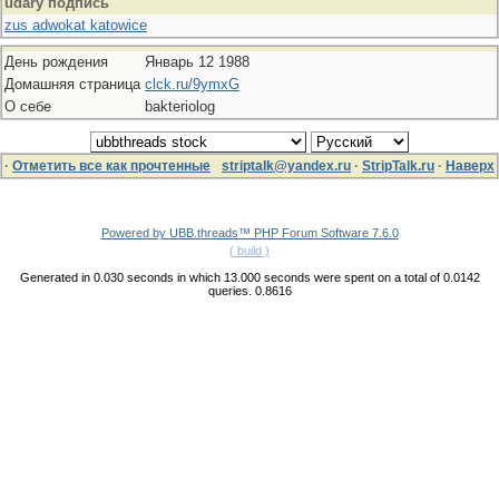
udary подпись
zus adwokat katowice
День рождения
Январь 12 1988
Домашняя страница
clck.ru/9ymxG
О себе
bakteriolog
·
Отметить все как прочтенные
striptalk@yandex.ru
·
StripTalk.ru
·
Наверх
Powered by UBB.threads™ PHP Forum Software 7.6.0
( build )
Generated in 0.030 seconds in which 13.000 seconds were spent on a total of 0.0142
queries. 0.8616