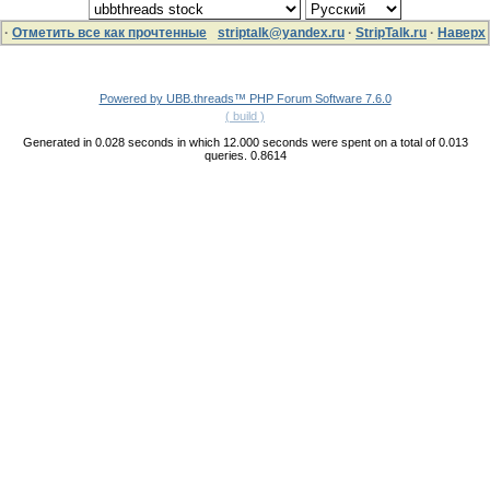
·
Отметить все как прочтенные
striptalk@yandex.ru
·
StripTalk.ru
·
Наверх
Powered by UBB.threads™ PHP Forum Software 7.6.0
( build )
Generated in 0.028 seconds in which 12.000 seconds were spent on a total of 0.013
queries. 0.8614