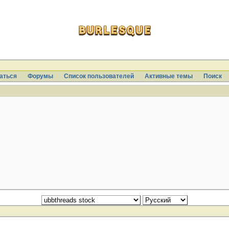
аться
Форумы
Список пользователей
Активные темы
Поиcк