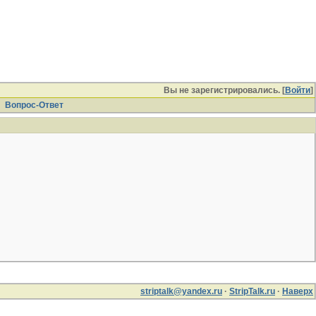
Вы не зарегистрировались. [
Войти
]
Вопрос-Ответ
striptalk@yandex.ru
·
StripTalk.ru
·
Наверх