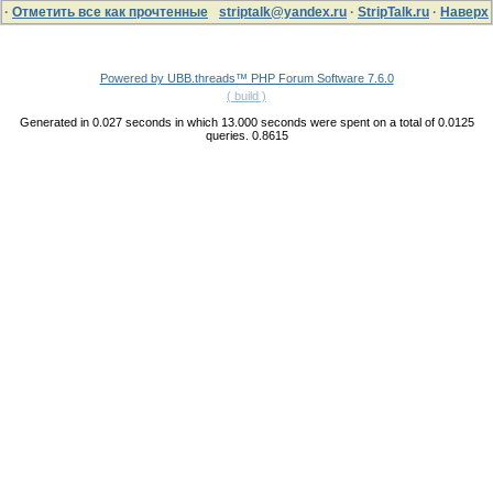
·
Отметить все как прочтенные
striptalk@yandex.ru
·
StripTalk.ru
·
Наверх
Powered by UBB.threads™ PHP Forum Software 7.6.0
( build )
Generated in 0.027 seconds in which 13.000 seconds were spent on a total of 0.0125
queries. 0.8615