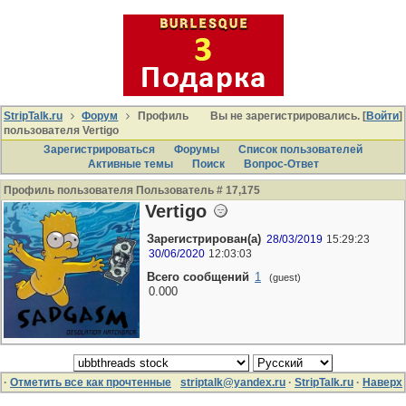
StripTalk.ru
Форум
Профиль
Вы не зарегистрировались. [
Войти
]
пользователя Vertigo
Зарегистрироваться
Форумы
Список пользователей
Активные темы
Поиcк
Вопрос-Ответ
Профиль пользователя Пользователь # 17,175
Vertigo
Зарегистрирован(а)
28/03/2019
15:29:23
30/06/2020
12:03:03
Всего сообщений
1
(guest)
0.000
·
Отметить все как прочтенные
striptalk@yandex.ru
·
StripTalk.ru
·
Наверх