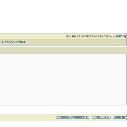
Вы не зарегистрировались. [
Войти
]
Вопрос-Ответ
striptalk@yandex.ru
·
StripTalk.ru
·
Наверх