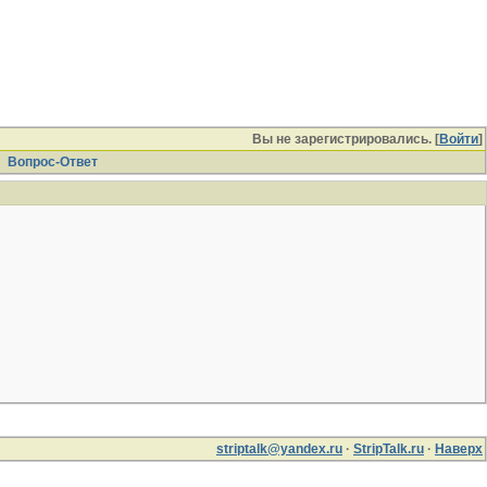
Вы не зарегистрировались. [
Войти
]
Вопрос-Ответ
striptalk@yandex.ru
·
StripTalk.ru
·
Наверх