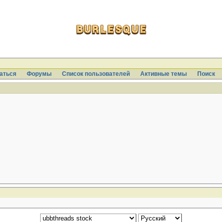
аться
Форумы
Список пользователей
Активные темы
Поиcк