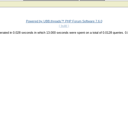
Powered by UBB.threads™ PHP Forum Software 7.6.0
( build )
rated in 0.028 seconds in which 13.000 seconds were spent on a total of 0.0128 queries. 0