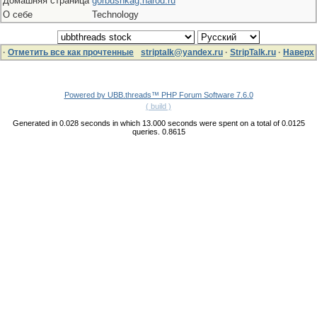
Домашняя страница
gorbushkag.narod.ru
О себе
Technology
·
Отметить все как прочтенные
striptalk@yandex.ru
·
StripTalk.ru
·
Наверх
Powered by UBB.threads™ PHP Forum Software 7.6.0
( build )
Generated in 0.028 seconds in which 13.000 seconds were spent on a total of 0.0125
queries. 0.8615