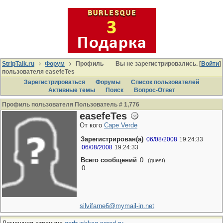
StripTalk.ru
Форум
Профиль
Вы не зарегистрировались. [
Войти
]
пользователя easefeTes
Зарегистрироваться
Форумы
Список пользователей
Активные темы
Поиcк
Вопрос-Ответ
Профиль пользователя Пользователь # 1,776
easefeTes
От кого
Cape Verde
Зарегистрирован(а)
06/08/2008
19:24:33
06/08/2008
19:24:33
Всего сообщений
0
(guest)
0
silvifarne6@mymail-in.net