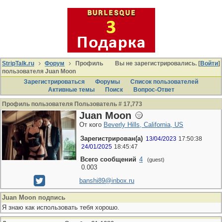
StripTalk.ru
Форум
Профиль
Вы не зарегистрировались. [
Войти
]
пользователя Juan Moon
Зарегистрироваться
Форумы
Список пользователей
Активные темы
Поиcк
Вопрос-Ответ
Профиль пользователя Пользователь # 17,773
Juan Moon
От кого
Beverly Hills, California, US
Зарегистрирован(а)
13/04/2023
17:50:38
24/01/2025
18:45:47
Всего сообщений
4
(guest)
0.003
banshi89@inbox.ru
Juan Moon подпись
Я знаю как использовать тебя хорошо.