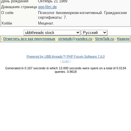
День рождения
Октябрь 21 1989
Домашняя страница
ggg-film.de
О себе
Психолог бихевиоризм-когнитивный. Гражданские
сертификаты: 7.
Хобби
Меценат.
·
Отметить все как прочтенные
striptalk@yandex.ru
·
StripTalk.ru
·
Наверх
Powered by UBB.threads™ PHP Forum Software 7.6.0
( build )
Generated in 0.167 seconds in which 13.000 seconds were spent on a total of 0.0134
queries. 0.8618