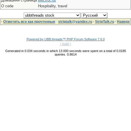
Домашняя страница
electrot.ru/
О себе
Hospitality, travel
·
Отметить все как прочтенные
striptalk@yandex.ru
·
StripTalk.ru
·
Наверх
Powered by UBB.threads™ PHP Forum Software 7.6.0
( build )
Generated in 0.034 seconds in which 13.000 seconds were spent on a total of 0.0185
queries. 0.8614