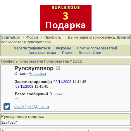
StripTalk.ru
Форум
Профиль
Вы не зарегистрировались. [
Войти
]
пользователя Pyncsymnsop
Зарегистрироваться
Форумы
Список пользователей
Активные темы
Поиcк
Вопрос-Ответ
Профиль пользователя Пользователь # 2,712
Pyncsymnsop
От кого
Antarctica
Зарегистрирован(а)
03/11/2008
11:41:45
03/11/2008
11:41:45
Всего сообщений
0
(guest)
0
d8a9z4j3z2@mail.ru
Pyncsymnsop подпись
12343234