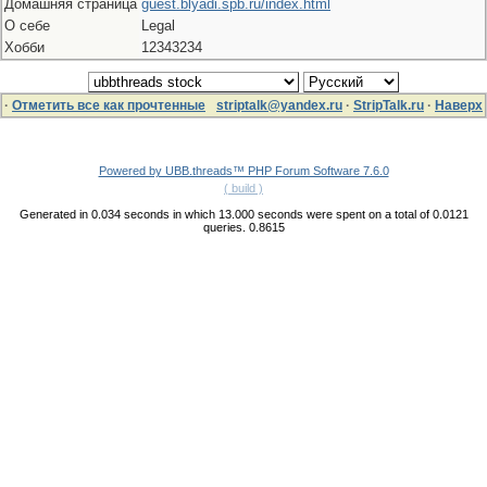
Домашняя страница
guest.blyadi.spb.ru/index.html
О себе
Legal
Хобби
12343234
·
Отметить все как прочтенные
striptalk@yandex.ru
·
StripTalk.ru
·
Наверх
Powered by UBB.threads™ PHP Forum Software 7.6.0
( build )
Generated in 0.034 seconds in which 13.000 seconds were spent on a total of 0.0121
queries. 0.8615