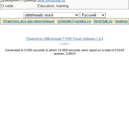
Домашняя страница
blog.toyoshop.ru
О себе
Education, training
·
Отметить все как прочтенные
striptalk@yandex.ru
·
StripTalk.ru
·
Наверх
Powered by UBB.threads™ PHP Forum Software 7.6.0
( build )
Generated in 0.030 seconds in which 13.000 seconds were spent on a total of 0.0143
queries. 0.8614