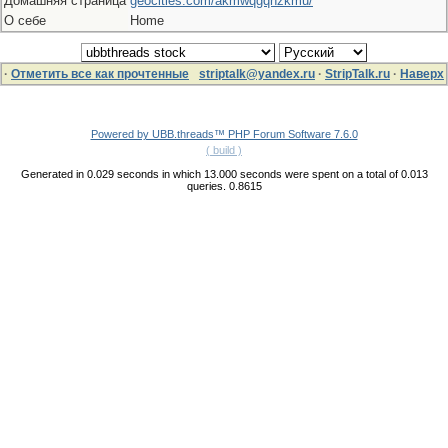
Домашняя страница
geocities.com/akmwqgqnzkmu/
О себе
Home
·
Отметить все как прочтенные
striptalk@yandex.ru
·
StripTalk.ru
·
Наверх
Powered by UBB.threads™ PHP Forum Software 7.6.0
( build )
Generated in 0.029 seconds in which 13.000 seconds were spent on a total of 0.013
queries. 0.8615