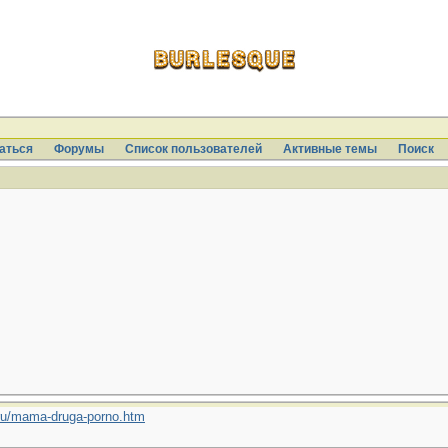
аться
Форумы
Список пользователей
Активные темы
Поиcк
u/mama-druga-porno.htm