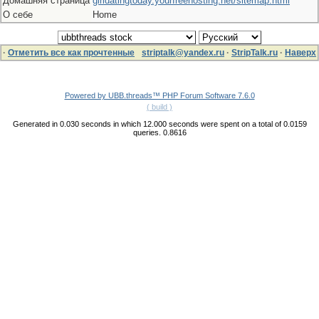
Домашняя страница
girldatingtoday.yourfreehosting.net/sitemap.html
О себе
Home
·
Отметить все как прочтенные
striptalk@yandex.ru
·
StripTalk.ru
·
Наверх
Powered by UBB.threads™ PHP Forum Software 7.6.0
( build )
Generated in 0.030 seconds in which 12.000 seconds were spent on a total of 0.0159
queries. 0.8616