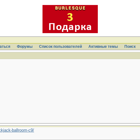
аться
Форумы
Список пользователей
Активные темы
Поиcк
kjack-ballroom-c9/