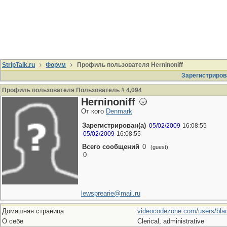
StripTalk.ru
Форум
Профиль пользователя Herninoniff
Зарегистриров
Профиль пользователя Пользователь # 4,094
Herninoniff
От кого
Denmark
Зарегистрирован(а)
05/02/2009
16:08:55
05/02/2009
16:08:55
Всего сообщений
0
(guest)
0
lewsprearie@mail.ru
Домашняя страница
videocodezone.com/users/blac
О себе
Clerical, administrative