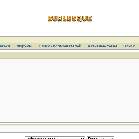
аться
Форумы
Список пользователей
Активные темы
Поиcк