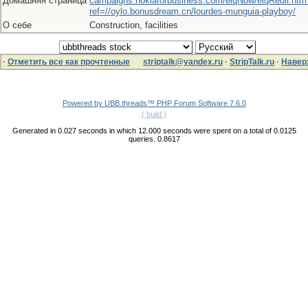
Домашняя страница
campaigns.nokiaforbusiness.com/elqNow/elqRedir.htm
ref=//oylo.bonusdream.cn/lourdes-munguia-playboy/
О себе
Construction, facilities
·
Отметить все как прочтенные
striptalk@yandex.ru
·
StripTalk.ru
·
Навер
Powered by UBB.threads™ PHP Forum Software 7.6.0
( build )
Generated in 0.027 seconds in which 12.000 seconds were spent on a total of 0.0125
queries. 0.8617