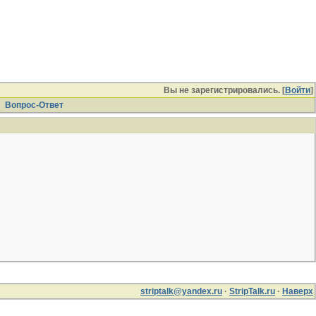
Вы не зарегистрировались. [
Войти
]
Вопрос-Ответ
striptalk@yandex.ru
·
StripTalk.ru
·
Наверх