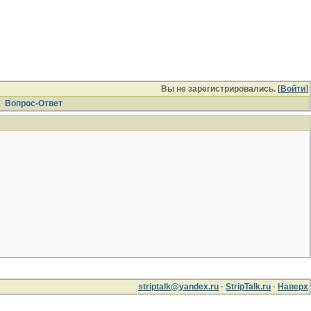
Вы не зарегистрировались. [
Войти
]
Вопрос-Ответ
striptalk@yandex.ru
·
StripTalk.ru
·
Наверх