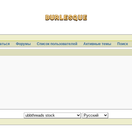
аться
Форумы
Список пользователей
Активные темы
Поиcк